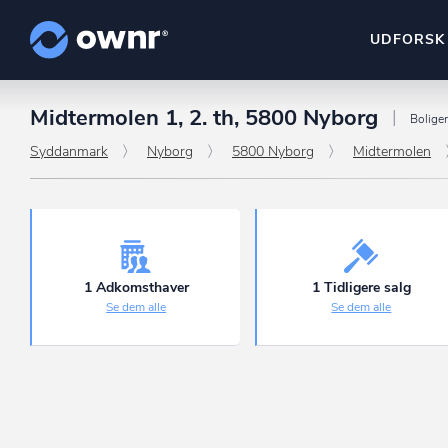
UDFORSK
Midtermolen 1, 2. th, 5800 Nyborg
ownr Insights
Bolige
Kassevis af data sat i sy
Syddanmark
Nyborg
5800 Nyborg
Midtermolen
ownr Ajour
Hold dig opdateret og c
ownr Pipeline
Sæt strøm til dit nysalg
1 Adkomsthaver
1 Tidligere salg
Se dem alle
Se dem alle
ownr Segmenteri
Identificer salgsklare k