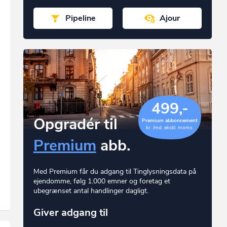
Pipeline
Ajour
499,-
Opgradér til
Premium abbonnement
kr. /md. ekskl. moms.
Premium
abb.
Med Premium får du adgang til Tinglysningsdata på
ejendomme, følg 1.000 emner og foretag et
ubegrænset antal handlinger dagligt.
Giver adgang til