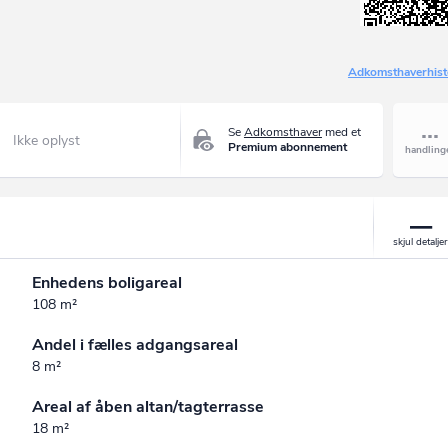
Adkomsthaverhist
Se
Adkomsthaver
med et
Ikke oplyst
Premium abonnement
Enhedens boligareal
108 m²
Andel i fælles adgangsareal
8 m²
Areal af åben altan/tagterrasse
18 m²