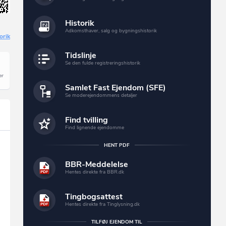
Historik
Adkomsthaver, salg og bygningshistorik
orik
Tidslinje
Se den fulde registreringshistorik
Samlet Fast Ejendom (SFE)
Se moderejendommens detaljer
Find tvilling
Find lignende ejendomme
HENT PDF
BBR-Meddelelse
Hentes direkte fra BBR.dk
Tingbogsattest
Hentes direkte fra Tinglysning.dk
TILFØJ EJENDOM TIL