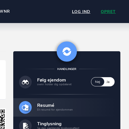
WNR
LOG IND
OPRET
HANDLINGER
Følg ejendom
Nej
Ja
ownr holder dig opdateret
Resumé
Et resumé for ejendommen
Tinglysning
Se den gældende tingbogsattest