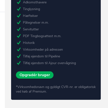
Adkomsthavere
Tinglysning
Hæftelser
Påtegnelser m.m.
Servitutter
PDF Tingbogsattest m.m.
Historik
Virksomheder på adressen
Tilføj ejendom til Pipeline
Tilføj ejendom til Ajour overvågning
Opgradér bruger
*Virksomhedsnavn og gyldigt CVR-nr. er obligatorisk
ved køb af Premium.