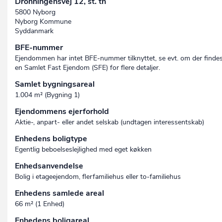
Dronningensvej 12, st. th
5800 Nyborg
Nyborg Kommune
Syddanmark
BFE-nummer
Ejendommen har intet BFE-nummer tilknyttet, se evt. om der finde
en Samlet Fast Ejendom (SFE) for flere detaljer.
Samlet bygningsareal
1.004 m² (Bygning 1)
Ejendommens ejerforhold
Aktie-, anpart- eller andet selskab (undtagen interessent­skab)
Enhedens boligtype
Egentlig beboelseslejlighed med eget køkken
Enhedsanvendelse
Bolig i etageejendom, flerfamiliehus eller to-familiehus
Enhedens samlede areal
66 m² (1 Enhed)
Enhedens boligareal