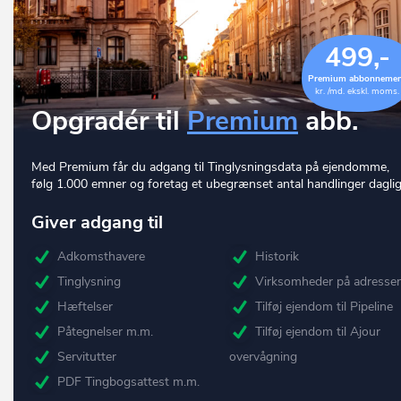
499,-
Premium abbonneme
kr. /md. ekskl. moms.
Opgradér til
Premium
abb.
Med Premium får du adgang til Tinglysningsdata på ejendomme,
følg 1.000 emner og foretag et ubegrænset antal handlinger daglig
Giver adgang til
Adkomsthavere
Historik
Tinglysning
Virksomheder på adresse
Hæftelser
Tilføj ejendom til Pipeline
Påtegnelser m.m.
Tilføj ejendom til Ajour
Servitutter
overvågning
PDF Tingbogsattest m.m.