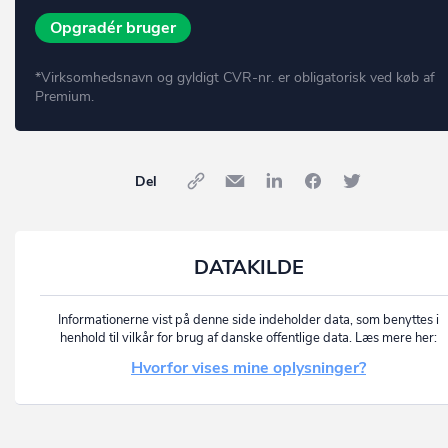
Opgradér bruger
*Virksomhedsnavn og gyldigt CVR-nr. er obligatorisk ved køb af
Premium.
Del
DATAKILDE
Informationerne vist på denne side indeholder data, som benyttes i
henhold til vilkår for brug af danske offentlige data. Læs mere her:
Hvorfor vises mine oplysninger?