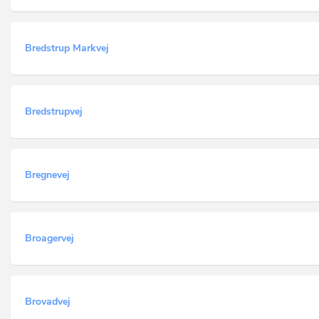
Bredstrup Markvej
Bredstrupvej
Bregnevej
Broagervej
Brovadvej