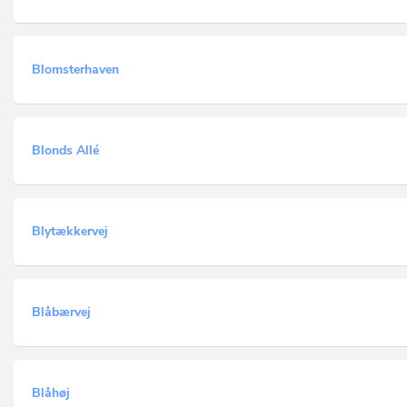
Blomsterhaven
Blonds Allé
Blytækkervej
Blåbærvej
Blåhøj