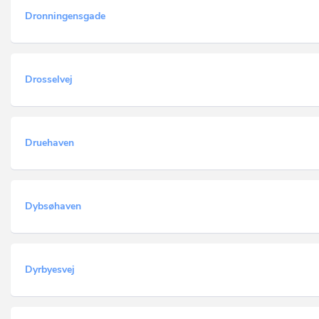
Dronningensgade
Drosselvej
Druehaven
Dybsøhaven
Dyrbyesvej