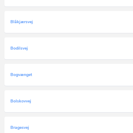
Blåkjærsvej
Bodilsvej
Bogvænget
Bolskovvej
Bragesvej