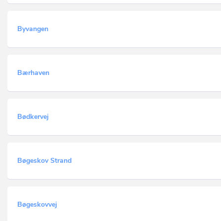
Byvangen
Bærhaven
Bødkervej
Bøgeskov Strand
Bøgeskovvej