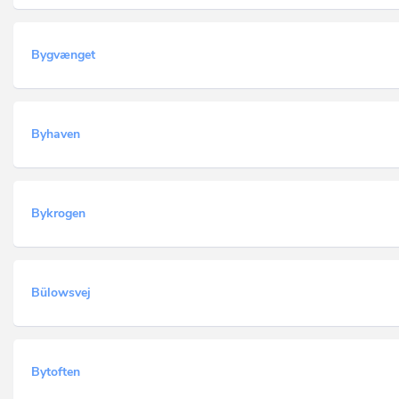
Bygvænget
Byhaven
Bykrogen
Bülowsvej
Bytoften