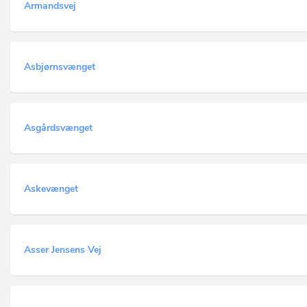
Armandsvej
Asbjørnsvænget
Asgårdsvænget
Askevænget
Asser Jensens Vej