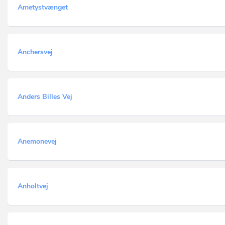
Ametystvænget
Anchersvej
Anders Billes Vej
Anemonevej
Anholtvej