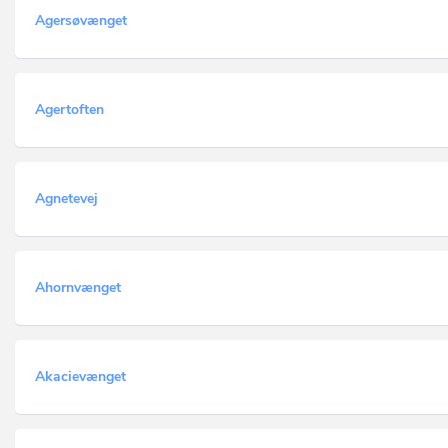
Agersøvænget
Agertoften
Agnetevej
Ahornvænget
Akacievænget