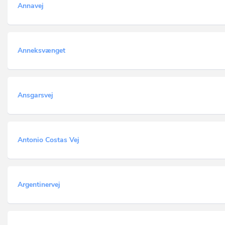
Annavej
Anneksvænget
Ansgarsvej
Antonio Costas Vej
Argentinervej