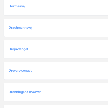
Dortheavej
Drachmannsvej
Drejøvænget
Dreyersvænget
Dronningens Kvarter