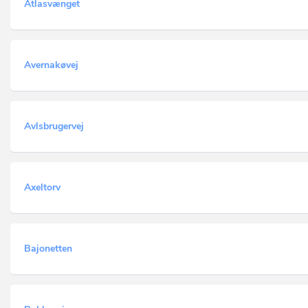
Atlasvænget
Avernakøvej
Avlsbrugervej
Axeltorv
Bajonetten