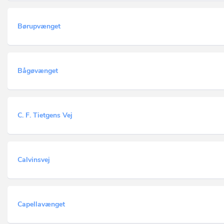
Børupvænget
Bågøvænget
C. F. Tietgens Vej
Calvinsvej
Capellavænget