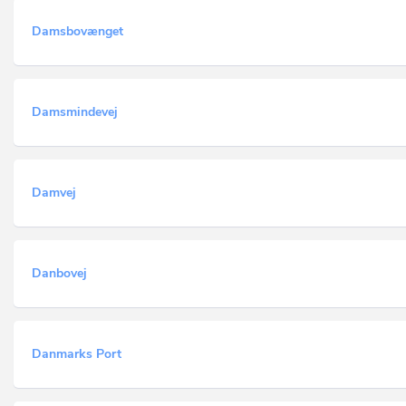
Damsbovænget
Damsmindevej
Damvej
Danbovej
Danmarks Port