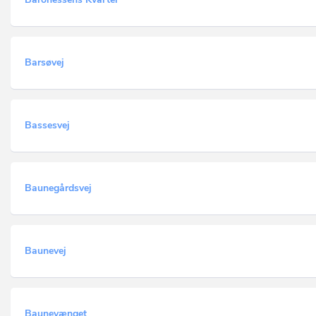
Barsøvej
Bassesvej
Baunegårdsvej
Baunevej
Baunevænget