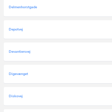
Delmenhorstgade
Depotvej
Devantiersvej
Digevænget
Diskovej