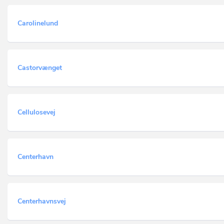
Carolinelund
Castorvænget
Cellulosevej
Centerhavn
Centerhavnsvej