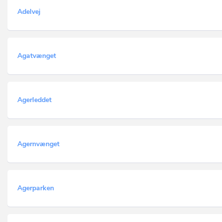
Adelvej
Agatvænget
Agerleddet
Agernvænget
Agerparken