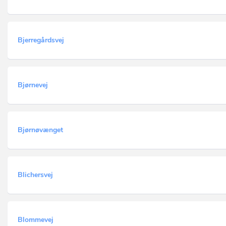
Bjerregårdsvej
Bjørnevej
Bjørnøvænget
Blichersvej
Blommevej