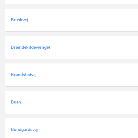
Bruskvej
Brændekildevænget
Brøndstedvej
Buen
Bundgårdsvej