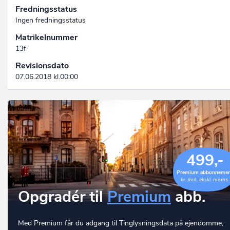
Fredningsstatus
Ingen fredningsstatus
Matrikelnummer
13f
Revisionsdato
07.06.2018 kl.00:00
499,-
Premium abbonneme
kr. /md. ekskl. moms.
Opgradér til
Premium
abb.
Med Premium får du adgang til Tinglysningsdata på ejendomme,