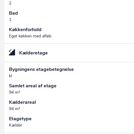
2
Bad
1
Køkkenforhold
Eget køkken med afløb
Kælderetage
Bygningens etagebetegnelse
kl
Samlet areal af etage
94 m²
Kælderareal
94 m²
Etagetype
Kælder