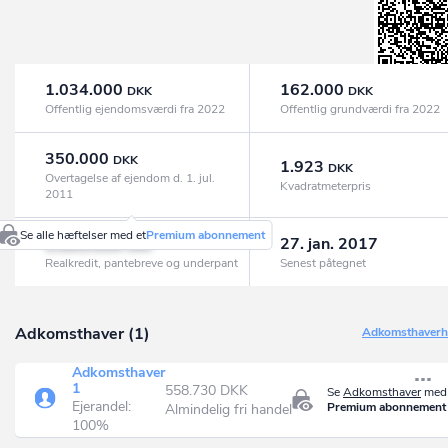
1.034.000
162.000
DKK
DKK
Offentlig ejendomsværdi fra 2022
Offentlig grundværdi fra 2022
350.000
DKK
1.923
DKK
Overtagelse af ejendom d. 1. jul.
Kvadratmeterpris
2011
Se alle hæftelser med et
Premium abonnement
1.281.000
27. jan. 2017
DKK
Realkredit, pantebreve og underpant
Senest påtegnet
Adkomsthaver (1)
Adkomsthaverhi
Adkomsthaver
1
558.730 DKK
Se
Adkomsthaver
med 
Ejerandel:
Premium abonnement
Almindelig fri handel
100%