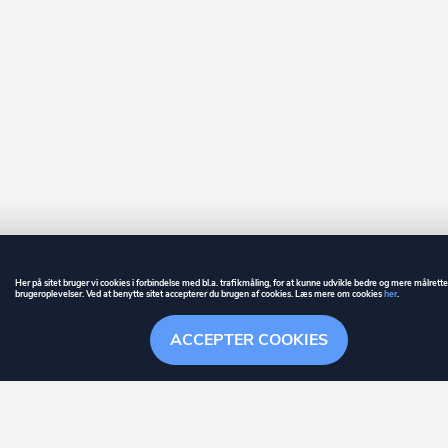
Her på sitet bruger vi cookies i forbindelse med bl.a. trafikmåling, for at kunne udvikle bedre og mere målrett
brugeroplevelser. Ved at benytte sitet accepterer du brugen af cookies. Læs mere om cookies
her
.
GUIDE
BETINGELSER
ACCEPTER COOKIES
ownr
er et registreret varemærke tilhørende ownr ApS – CVR nr.: 36 40 88 
Overblik
Søgehistorik
Menu
Følge
Stationsparken 26. 2., 2600 Glostrup, info@ownr.dk