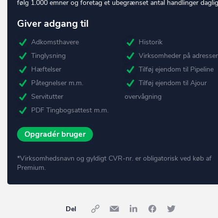
følg 1.000 emner og foretag et ubegrænset antal handlinger daglig
Giver adgang til
Adkomsthavere
Historik
Tinglysning
Virksomheder på adresse
Hæftelser
Tilføj ejendom til Pipeline
Påtegnelser m.m.
Tilføj ejendom til Ajour
Servitutter
overvågning
PDF Tingbogsattest m.m.
Opgradér bruger
*Virksomhedsnavn og gyldigt CVR-nr. er obligatorisk ved køb af
Premium.
Del