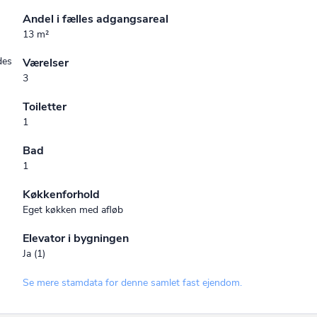
Andel i fælles adgangsareal
13 m²
des
Værelser
3
Toiletter
1
Bad
1
Køkkenforhold
Eget køkken med afløb
Elevator i bygningen
Ja (1)
Se mere stamdata for denne samlet fast ejendom.