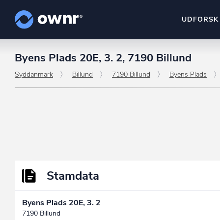
UDFORSK
Byens Plads 20E, 3. 2, 7190 Billund
ownr Insights
Kassevis af data sat i sy
Syddanmark
Billund
7190 Billund
Byens Plads
ownr Ajour
Hold dig opdateret og c
ownr Pipeline
Sæt strøm til dit nysalg
ownr Segmenteri
Identificer salgsklare k
Stamdata
Byens Plads 20E, 3. 2
7190 Billund