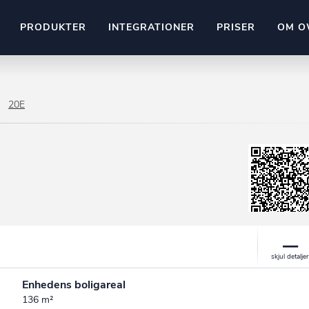
PRODUKTER
INTEGRATIONER
PRISER
OM O
Pipedrive
stem
Kommer snart
20E
ownr API
ompliant
Kun fantasien sætter grænsen
Mange flere på vej
Pipeline
Ajour
E-conomic
Ownr ajour goes supersonic
ng
undeemner
Enhedens boligareal
136 m²