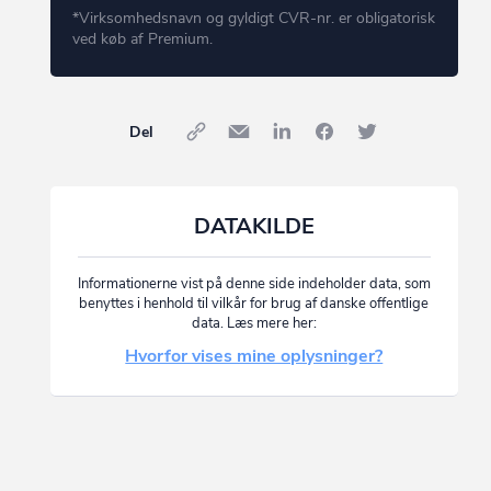
*Virksomhedsnavn og gyldigt CVR-nr. er obligatorisk
ved køb af Premium.
Del
DATAKILDE
Informationerne vist på denne side indeholder data, som
benyttes i henhold til vilkår for brug af danske offentlige
data. Læs mere her:
Hvorfor vises mine oplysninger?