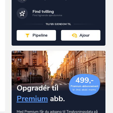
Find tvilling
Find lignende ejendomme
TILFØJ EJENDOM TIL
Pipeline
Ajour
499,-
Opgradér til
Premium abbonnement
kr. /md. ekskl. moms.
Premium
abb.
Med Premium får du adgang til Tinglysningsdata på