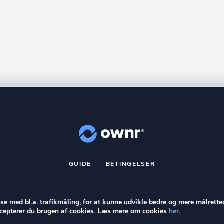
GUIDE
BETINGELSER
nr
er et registreret varemærke tilhørende ownr ApS – CVR nr.: 36 40 8
Stationsparken 26. 2., 2600 Glostrup, info@ownr.dk
else med bl.a. trafikmåling, for at kunne udvikle bedre og mere målrette
accepterer du brugen af cookies. Læs mere om cookies
her
.