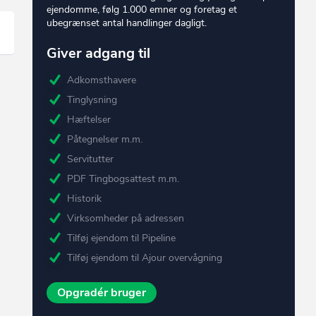
ejendomme, følg 1.000 emner og foretag et
ubegrænset antal handlinger dagligt.
Giver adgang til
Adkomsthavere
Tinglysning
Hæftelser
Påtegnelser m.m.
Servitutter
PDF Tingbogsattest m.m.
Historik
Virksomheder på adressen
Tilføj ejendom til Pipeline
Tilføj ejendom til Ajour overvågning
Opgradér bruger