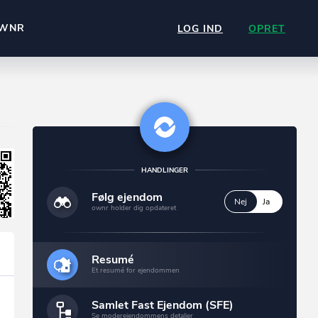
WNR
LOG IND
OPRET
HANDLINGER
Følg ejendom
Nej
Ja
ownr holder dig opdateret
Resumé
Et resumé for ejendommen
Samlet Fast Ejendom (SFE)
Se moderejendommens detaljer