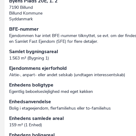
Byens Plads 20E, 1. 2
7190 Billund
Billund Kommune
Syddanmark
BFE-nummer
Ejendommen har intet BFE-nummer tilknyttet, se evt. om der finde
en Samlet Fast Ejendom (SFE) for flere detaljer.
Samlet bygningsareal
1.563 m² (Bygning 1)
Ejendommens ejerforhold
Aktie-, anpart- eller andet selskab (undtagen interessent­skab)
Enhedens boligtype
Egentlig beboelseslejlighed med eget køkken
Enhedsanvendelse
Bolig i etageejendom, flerfamiliehus eller to-familiehus
Enhedens samlede areal
159 m² (1 Enhed)
Enhedens boligareal