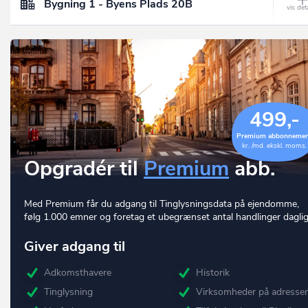
Bygning 1 - Byens Plads 20B
499,-
Premium abbonneme
kr. /md. ekskl. moms.
Opgradér til
Premium
abb.
Med Premium får du adgang til Tinglysningsdata på ejendomme,
følg 1.000 emner og foretag et ubegrænset antal handlinger daglig
Giver adgang til
Adkomsthavere
Historik
Tinglysning
Virksomheder på adresse