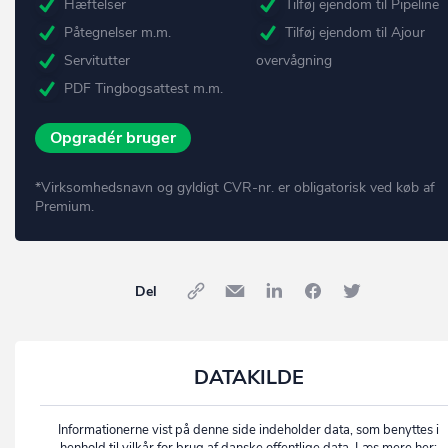
Hæftelser
Tilføj ejendom til Pipeline
Påtegnelser m.m.
Tilføj ejendom til Ajour
Servitutter
overvågning
PDF Tingbogsattest m.m.
Opgradér bruger
*Virksomhedsnavn og gyldigt CVR-nr. er obligatorisk ved køb af
Premium.
Del
DATAKILDE
Informationerne vist på denne side indeholder data, som benyttes i