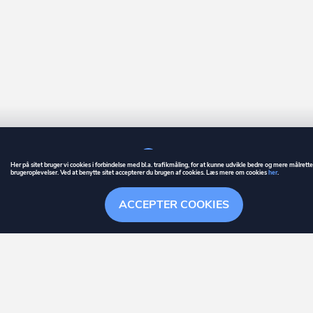
Her på sitet bruger vi cookies i forbindelse med bl.a. trafikmåling, for at kunne udvikle bedre og mere målrett
brugeroplevelser. Ved at benytte sitet accepterer du brugen af cookies. Læs mere om cookies
her
.
GUIDE
BETINGELSER
ACCEPTER COOKIES
ownr
er et registreret varemærke tilhørende ownr ApS – CVR nr.: 36 40 88 
Overblik
Søgehistorik
Menu
Følge
Stationsparken 26. 2., 2600 Glostrup, info@ownr.dk