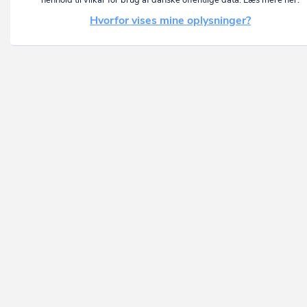
henhold til vilkår for brug af danske offentlige data. Læs mere her:
Hvorfor vises mine oplysninger?