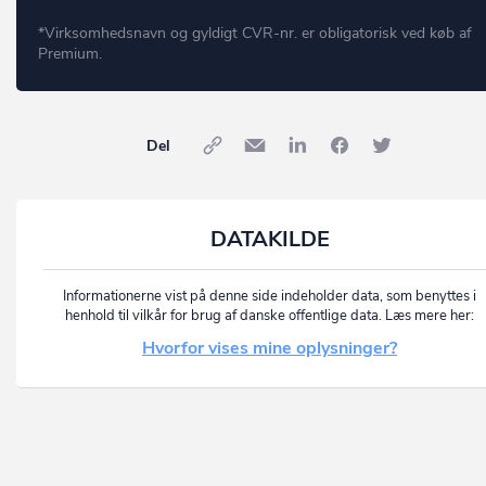
*Virksomhedsnavn og gyldigt CVR-nr. er obligatorisk ved køb af
Premium.
Del
DATAKILDE
Informationerne vist på denne side indeholder data, som benyttes i
henhold til vilkår for brug af danske offentlige data. Læs mere her:
Hvorfor vises mine oplysninger?