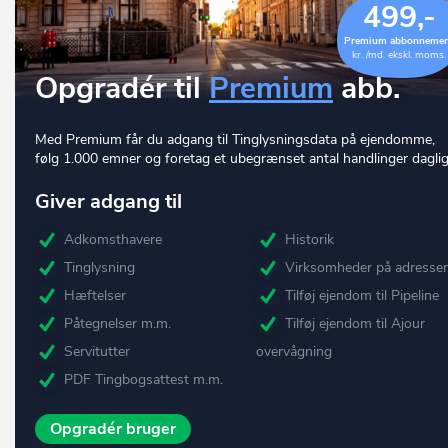
499,-
Premium abbonneme
kr. /md. ekskl. moms.
Opgradér til
Premium
abb.
Med Premium får du adgang til Tinglysningsdata på ejendomme,
følg 1.000 emner og foretag et ubegrænset antal handlinger daglig
Giver adgang til
Adkomsthavere
Historik
Tinglysning
Virksomheder på adresse
Hæftelser
Tilføj ejendom til Pipeline
Påtegnelser m.m.
Tilføj ejendom til Ajour
Servitutter
overvågning
PDF Tingbogsattest m.m.
Opgradér bruger