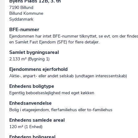
Byens Plads 12B, 3. th
7190 Billund
Billund Kommune
Syddanmark
BFE-nummer
Ejendommen har intet BFE-nummer tilknyttet, se evt. om der finde
en Samlet Fast Ejendom (SFE) for flere detaljer.
Samlet bygningsareal
2.133 m² (Bygning 1)
Ejendommens ejerforhold
Aktie-, anpart- eller andet selskab (undtagen interessent­skab)
Enhedens boligtype
Egentlig beboelseslejlighed med eget køkken
Enhedsanvendelse
Bolig i etageejendom, flerfamiliehus eller to-familiehus
Enhedens samlede areal
120 m² (1 Enhed)
Enhedens boligareal