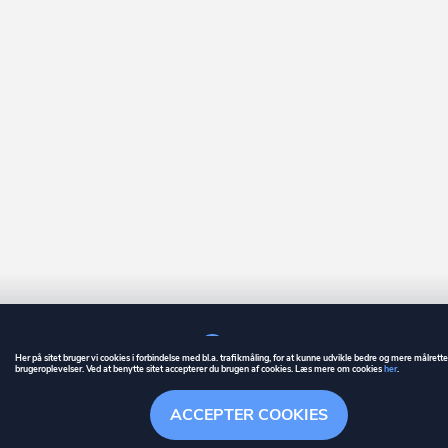
Her på sitet bruger vi cookies i forbindelse med bl.a. trafikmåling, for at kunne udvikle bedre og mere målrett
brugeroplevelser. Ved at benytte sitet accepterer du brugen af cookies. Læs mere om cookies
her
.
GUIDE
BETINGELSER
ACCEPTER COOKIES
ownr
er et registreret varemærke tilhørende ownr ApS – CVR nr.: 36 40 88 
Overblik
Søgehistorik
Menu
Følge
Stationsparken 26. 2., 2600 Glostrup, info@ownr.dk