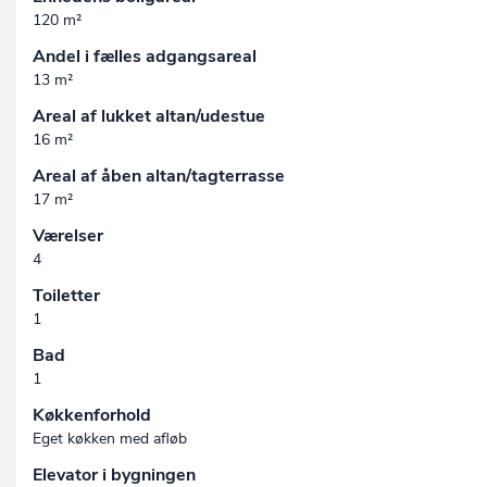
120 m²
Andel i fælles adgangsareal
13 m²
Areal af lukket altan/udestue
16 m²
Areal af åben altan/tagterrasse
17 m²
Værelser
4
Toiletter
1
Bad
1
Køkkenforhold
Eget køkken med afløb
Elevator i bygningen