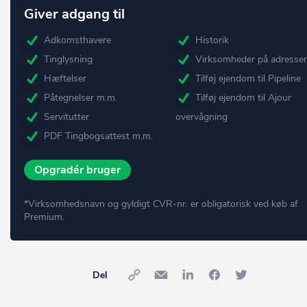
Giver adgang til
Adkomsthavere
Historik
Tinglysning
Virksomheder på adresse
Hæftelser
Tilføj ejendom til Pipeline
Påtegnelser m.m.
Tilføj ejendom til Ajour
Servitutter
overvågning
PDF Tingbogsattest m.m.
Opgradér bruger
*Virksomhedsnavn og gyldigt CVR-nr. er obligatorisk ved køb af
Premium.
Del