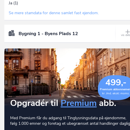
Ja (1)
Se mere stamdata for denne samlet fast ejendom.
Bygning 1 - Byens Plads 12
499,-
Premium abbonneme
kr. /md. ekskl. moms.
Opgradér til
Premium
abb.
Med Premium får du adgang til Tinglysningsdata på ejendomme,
følg 1.000 emner og foretag et ubegrænset antal handlinger daglig