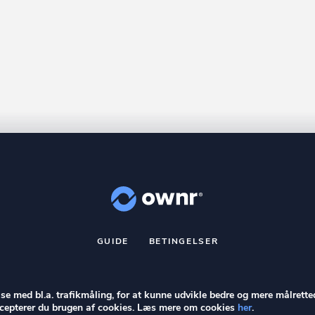
GUIDE
BETINGELSER
nr
er et registreret varemærke tilhørende ownr ApS – CVR nr.: 36 40 8
Stationsparken 26. 2., 2600 Glostrup, info@ownr.dk
else med bl.a. trafikmåling, for at kunne udvikle bedre og mere målrette
accepterer du brugen af cookies. Læs mere om cookies
her
.