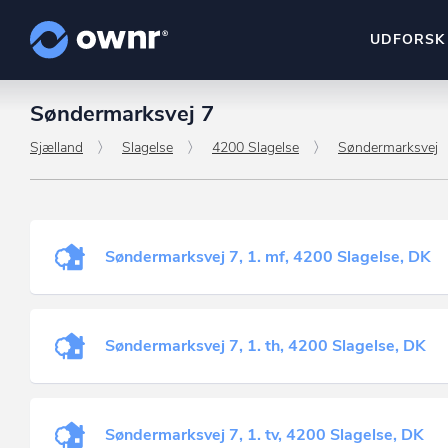
UDFORSK
Søndermarksvej 7
ownr Insights
Kassevis af data sat i sy
Sjælland
Slagelse
4200 Slagelse
Søndermarksvej
ownr Ajour
Hold dig opdateret og c
Søndermarksvej 7, 1. mf, 4200 Slagelse, DK
ownr Pipeline
Sæt strøm til dit nysalg
ownr Segmenteri
Søndermarksvej 7, 1. th, 4200 Slagelse, DK
Identificer salgsklare k
Søndermarksvej 7, 1. tv, 4200 Slagelse, DK