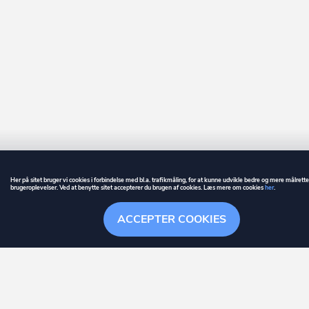
Her på sitet bruger vi cookies i forbindelse med bl.a. trafikmåling, for at kunne udvikle bedre og mere målrett
brugeroplevelser. Ved at benytte sitet accepterer du brugen af cookies. Læs mere om cookies
her
.
GUIDE
BETINGELSER
ACCEPTER COOKIES
ownr
er et registreret varemærke tilhørende ownr ApS – CVR nr.: 36 40 88 
Overblik
Søgehistorik
Menu
Følge
Stationsparken 26. 2., 2600 Glostrup, info@ownr.dk