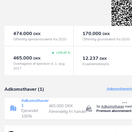
474.000
170.000
DKK
DKK
Offentlig ejendomsværdi fra 2020
Offentlig grundværdi fra 2020
+106,45 %
465.000
12.237
DKK
DKK
Overtagelse af ejendom d. 1. aug.
Kvadratmeterpris
2017
Adkomsthaver (1)
Adkomsthaverhi
Adkomsthaver
1
465.000 DKK
Se
Adkomsthaver
med 
Ejerandel:
Premium abonnement
Almindelig fri handel
100%