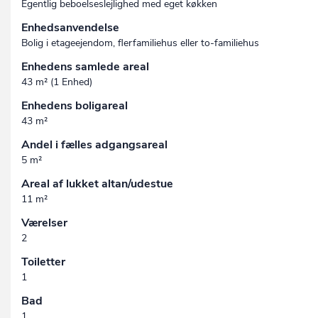
Egentlig beboelseslejlighed med eget køkken
Enhedsanvendelse
Bolig i etageejendom, flerfamiliehus eller to-familiehus
Enhedens samlede areal
43 m² (1 Enhed)
Enhedens boligareal
43 m²
Andel i fælles adgangsareal
5 m²
Areal af lukket altan/udestue
11 m²
Værelser
2
Toiletter
1
Bad
1