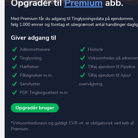
Opgradér til
Premium
abb.
Med Premium får du adgang til Tinglysningsdata på ejendomme,
følg 1.000 emner og foretag et ubegrænset antal handlinger daglig
Giver adgang til
Adkomsthavere
Historik
Tinglysning
Virksomheder på adresse
Hæftelser
Tilføj ejendom til Pipeline
Påtegnelser m.m.
Tilføj ejendom til Ajour
Servitutter
overvågning
PDF Tingbogsattest m.m.
Opgradér bruger
*Virksomhedsnavn og gyldigt CVR-nr. er obligatorisk ved køb af
Premium.