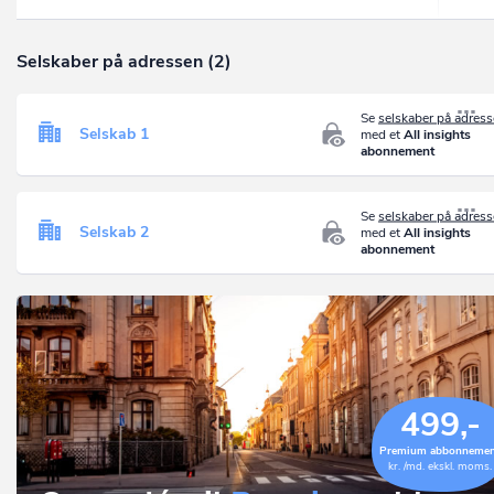
Selskaber på adressen (2)
Se
selskaber på adres
Selskab 1
med et
All insights
abonnement
Se
selskaber på adres
Selskab 2
med et
All insights
abonnement
499,-
Premium abbonneme
kr. /md. ekskl. moms.