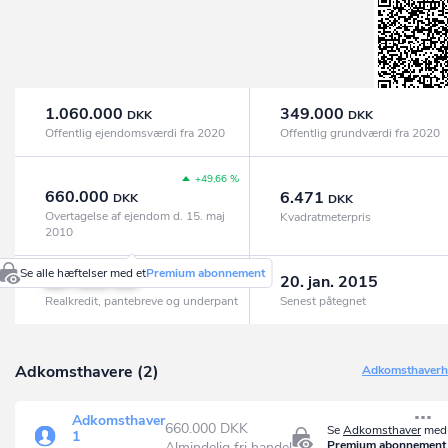
1.060.000
349.000
DKK
DKK
Offentlig ejendomsværdi fra 2020
Offentlig grundværdi fra 2020
+49,66 %
660.000
6.471
DKK
DKK
Overtagelse af ejendom d. 15. maj
Kvadratmeterpris
2010
Se alle hæftelser med et
Premium abonnement
807.000
20. jan. 2015
DKK
Realkredit, pantebreve og underpant
Senest påtegnet
Adkomsthavere (2)
Adkomsthaverhi
Adkomsthaver
660.000 DKK
Se
Adkomsthaver
med 
1
Premium abonnement
Almindelig fri handel