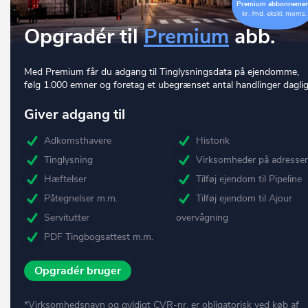
Premium abbonneme
kr. /md. ekskl. moms.
Opgradér til
Premium
abb.
Med Premium får du adgang til Tinglysningsdata på ejendomme,
følg 1.000 emner og foretag et ubegrænset antal handlinger daglig
Giver adgang til
Adkomsthavere
Historik
Tinglysning
Virksomheder på adresse
Hæftelser
Tilføj ejendom til Pipeline
Påtegnelser m.m.
Tilføj ejendom til Ajour
Servitutter
overvågning
PDF Tingbogsattest m.m.
Opgradér bruger
*Virksomhedsnavn og gyldigt CVR-nr. er obligatorisk ved køb af