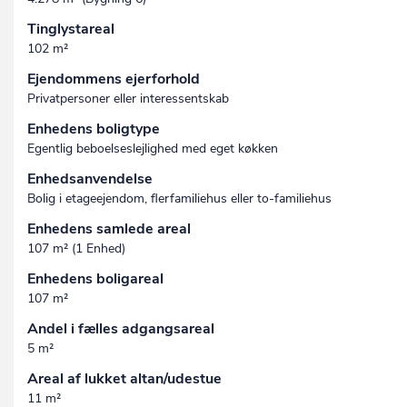
Tinglystareal
102 m²
Ejendommens ejerforhold
Privatpersoner eller interessentskab
Enhedens boligtype
Egentlig beboelseslejlighed med eget køkken
Enhedsanvendelse
Bolig i etageejendom, flerfamiliehus eller to-familiehus
Enhedens samlede areal
107 m² (1 Enhed)
Enhedens boligareal
107 m²
Andel i fælles adgangsareal
5 m²
Areal af lukket altan/udestue
11 m²