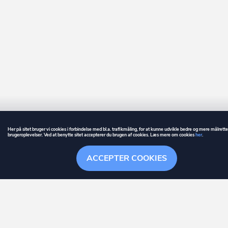
Her på sitet bruger vi cookies i forbindelse med bl.a. trafikmåling, for at kunne udvikle bedre og mere målrett
brugeroplevelser. Ved at benytte sitet accepterer du brugen af cookies. Læs mere om cookies
her
.
GUIDE
BETINGELSER
ACCEPTER COOKIES
ownr
er et registreret varemærke tilhørende ownr ApS – CVR nr.: 36 40 88 
Overblik
Søgehistorik
Menu
Følge
Stationsparken 26. 2., 2600 Glostrup, info@ownr.dk