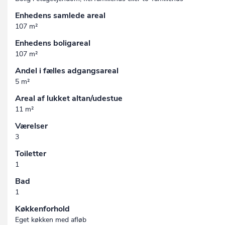
Enhedens samlede areal
107 m²
Enhedens boligareal
107 m²
Andel i fælles adgangsareal
5 m²
Areal af lukket altan/udestue
11 m²
Værelser
3
Toiletter
1
Bad
1
Køkkenforhold
Eget køkken med afløb