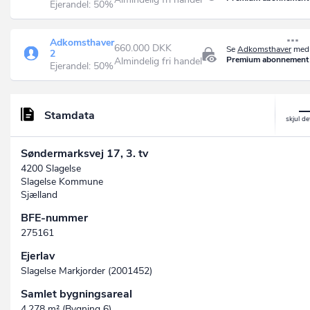
Ejerandel: 50%
Adkomsthaver
660.000 DKK
Se
Adkomsthaver
med 
2
Premium abonnement
Almindelig fri handel
Ejerandel: 50%
Stamdata
Søndermarksvej 17, 3. tv
4200 Slagelse
Slagelse Kommune
Sjælland
BFE-nummer
275161
Ejerlav
Slagelse Markjorder (2001452)
Samlet bygningsareal
4.278 m² (Bygning 6)