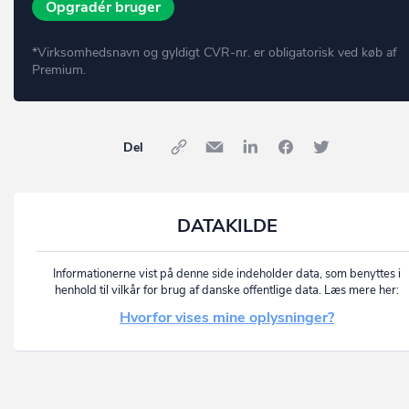
Opgradér bruger
*Virksomhedsnavn og gyldigt CVR-nr. er obligatorisk ved køb af
Premium.
Del
DATAKILDE
Informationerne vist på denne side indeholder data, som benyttes i
henhold til vilkår for brug af danske offentlige data. Læs mere her:
Hvorfor vises mine oplysninger?