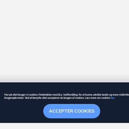
Her på sitet bruger vi cookies i forbindelse med bl.a. trafikmåling, for at kunne udvikle bedre og mere målrett
brugeroplevelser. Ved at benytte sitet accepterer du brugen af cookies. Læs mere om cookies
her
.
GUIDE
BETINGELSER
ACCEPTER COOKIES
ownr
er et registreret varemærke tilhørende ownr ApS – CVR nr.: 36 40 88 
Overblik
Søgehistorik
Menu
Følge
Stationsparken 26. 2., 2600 Glostrup, info@ownr.dk