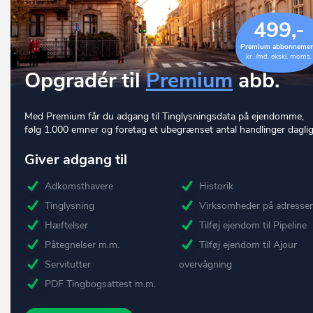
499,-
Premium abbonneme
kr. /md. ekskl. moms.
Opgradér til
Premium
abb.
Med Premium får du adgang til Tinglysningsdata på ejendomme,
følg 1.000 emner og foretag et ubegrænset antal handlinger daglig
Giver adgang til
Adkomsthavere
Historik
Tinglysning
Virksomheder på adresse
Hæftelser
Tilføj ejendom til Pipeline
Påtegnelser m.m.
Tilføj ejendom til Ajour
Servitutter
overvågning
PDF Tingbogsattest m.m.