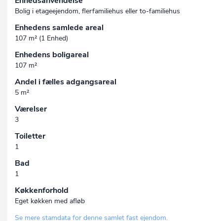
Enhedsanvendelse
Bolig i etageejendom, flerfamiliehus eller to-familiehus
Enhedens samlede areal
107 m² (1 Enhed)
Enhedens boligareal
107 m²
Andel i fælles adgangsareal
5 m²
Værelser
3
Toiletter
1
Bad
1
Køkkenforhold
Eget køkken med afløb
Se mere stamdata for denne samlet fast ejendom.