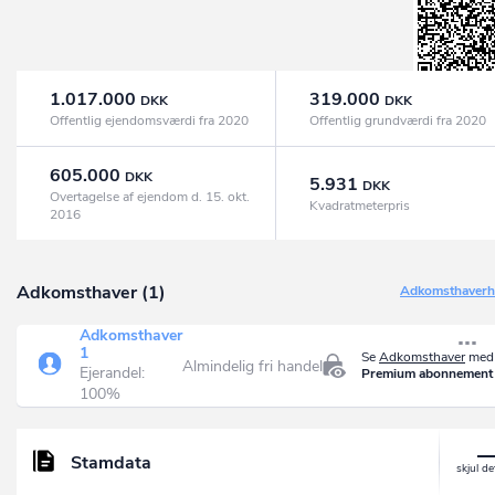
1.017.000
319.000
DKK
DKK
Offentlig ejendomsværdi fra 2020
Offentlig grundværdi fra 2020
605.000
DKK
5.931
DKK
Overtagelse af ejendom d. 15. okt.
Kvadratmeterpris
2016
Adkomsthaver (1)
Adkomsthaverhi
Adkomsthaver
1
Se
Adkomsthaver
med 
Almindelig fri handel
Ejerandel:
Premium abonnement
100%
Stamdata