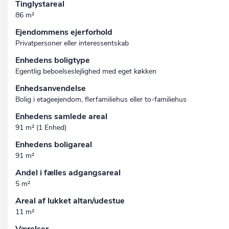
Tinglystareal
86 m²
Ejendommens ejerforhold
Privatpersoner eller interessentskab
Enhedens boligtype
Egentlig beboelseslejlighed med eget køkken
Enhedsanvendelse
Bolig i etageejendom, flerfamiliehus eller to-familiehus
Enhedens samlede areal
91 m² (1 Enhed)
Enhedens boligareal
91 m²
Andel i fælles adgangsareal
5 m²
Areal af lukket altan/udestue
11 m²