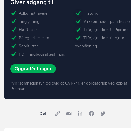
Giver adgang til
Adkomsthavere
Historik
Tinglysning
Virksomheder på adresse
Hæftelser
Tilføj ejendom til Pipeline
Påtegnelser m.m.
Tilføj ejendom til Ajour
Servitutter
overvågning
PDF Tingbogsattest m.m.
Opgradér bruger
*Virksomhedsnavn og gyldigt CVR-nr. er obligatorisk ved køb af
Premium.
Del