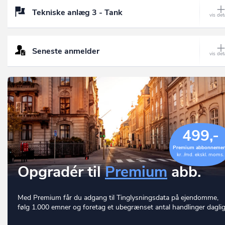
Tekniske anlæg 3 - Tank
Seneste anmelder
499,-
Premium abbonneme
kr. /md. ekskl. moms.
Opgradér til
Premium
abb.
Med Premium får du adgang til Tinglysningsdata på ejendomme,
følg 1.000 emner og foretag et ubegrænset antal handlinger daglig