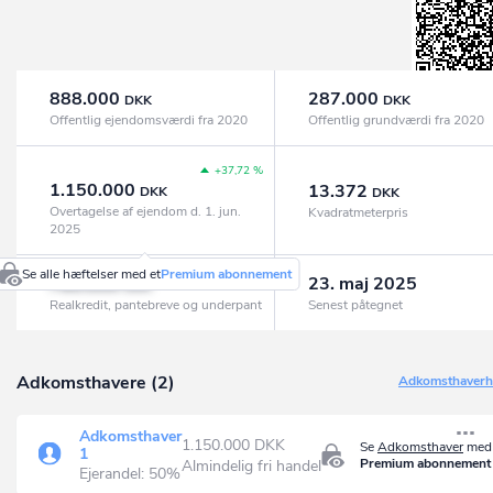
888.000
287.000
DKK
DKK
Offentlig ejendomsværdi fra 2020
Offentlig grundværdi fra 2020
+37,72 %
1.150.000
13.372
DKK
DKK
Overtagelse af ejendom d. 1. jun.
Kvadratmeterpris
2025
Se alle hæftelser med et
Premium abonnement
780.000
23. maj 2025
DKK
Realkredit, pantebreve og underpant
Senest påtegnet
Adkomsthavere (2)
Adkomsthaverhi
Adkomsthaver
1.150.000 DKK
Se
Adkomsthaver
med 
1
Premium abonnement
Almindelig fri handel
Ejerandel: 50%