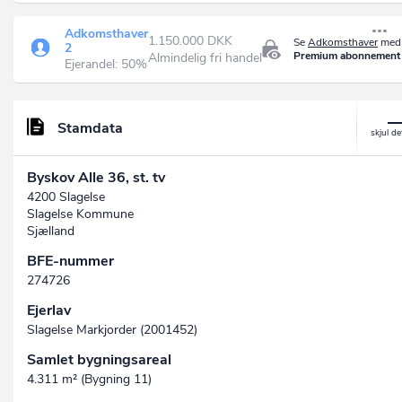
Adkomsthaver
1.150.000 DKK
Se
Adkomsthaver
med 
2
Premium abonnement
Almindelig fri handel
Ejerandel: 50%
Stamdata
Byskov Alle 36, st. tv
4200 Slagelse
Slagelse Kommune
Sjælland
BFE-nummer
274726
Ejerlav
Slagelse Markjorder (2001452)
Samlet bygningsareal
4.311 m² (Bygning 11)