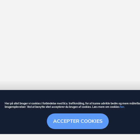
Her på sitet bruger vi cookies i forbindelse med bl.a. trafikmåling, for at kunne udvikle bedre og mere målrett
brugeroplevelser. Ved at benytte sitet accepterer du brugen af cookies. Læs mere om cookies
her
.
GUIDE
BETINGELSER
ACCEPTER COOKIES
ownr
er et registreret varemærke tilhørende ownr ApS – CVR nr.: 36 40 88 
Overblik
Søgehistorik
Menu
Følge
Stationsparken 26. 2., 2600 Glostrup, info@ownr.dk