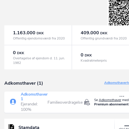
1.163.000
409.000
DKK
DKK
Offentlig ejendomsværdi fra 2020
Offentlig grundværdi fra 2020
0
DKK
0
DKK
Overtagelse af ejendom d. 11. jun.
Kvadratmeterpris
1982
Adkomsthaver (1)
Adkomsthaverhi
Adkomsthaver
1
Se
Adkomsthaver
med 
Familieoverdragelse
Ejerandel:
Premium abonnement
100%
Stamdata