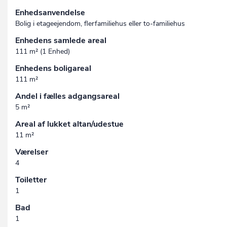
Enhedsanvendelse
Bolig i etageejendom, flerfamiliehus eller to-familiehus
Enhedens samlede areal
111 m² (1 Enhed)
Enhedens boligareal
111 m²
Andel i fælles adgangsareal
5 m²
Areal af lukket altan/udestue
11 m²
Værelser
4
Toiletter
1
Bad
1