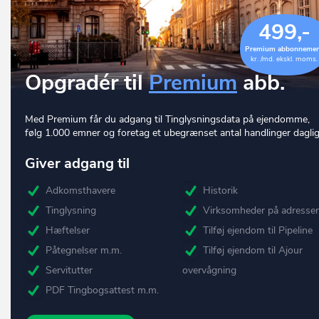
499,-
Premium abbonneme
kr. /md. ekskl. moms.
Opgradér til
Premium
abb.
Med Premium får du adgang til Tinglysningsdata på ejendomme,
følg 1.000 emner og foretag et ubegrænset antal handlinger daglig
Giver adgang til
Adkomsthavere
Historik
Tinglysning
Virksomheder på adresse
Hæftelser
Tilføj ejendom til Pipeline
Påtegnelser m.m.
Tilføj ejendom til Ajour
Servitutter
overvågning
PDF Tingbogsattest m.m.