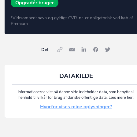
Opgradér bruger
*Virksomhedsnavn og gyldigt CVR-nr. er obligatorisk ved køb af
Premium.
Del
DATAKILDE
Informationerne vist på denne side indeholder data, som benyttes i
henhold til vilkår for brug af danske offentlige data. Læs mere her:
Hvorfor vises mine oplysninger?