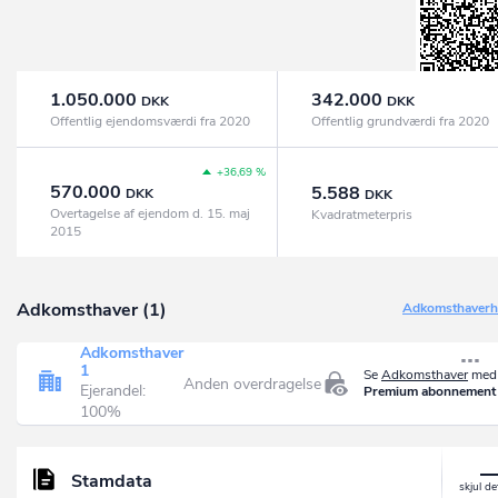
1.050.000
342.000
DKK
DKK
Offentlig ejendomsværdi fra 2020
Offentlig grundværdi fra 2020
+36,69 %
570.000
5.588
DKK
DKK
Overtagelse af ejendom d. 15. maj
Kvadratmeterpris
2015
Adkomsthaver (1)
Adkomsthaverhi
Adkomsthaver
1
Se
Adkomsthaver
med 
Anden overdragelse
Ejerandel:
Premium abonnement
100%
Stamdata