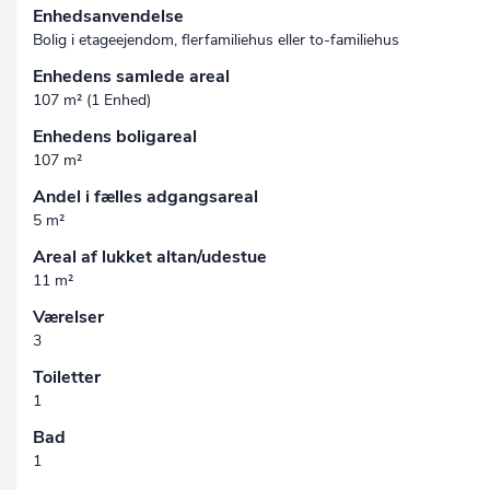
Enhedsanvendelse
Bolig i etageejendom, flerfamiliehus eller to-familiehus
Enhedens samlede areal
107 m² (1 Enhed)
Enhedens boligareal
107 m²
Andel i fælles adgangsareal
5 m²
Areal af lukket altan/udestue
11 m²
Værelser
3
Toiletter
1
Bad
1