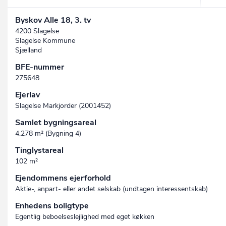
Byskov Alle 18, 3. tv
4200 Slagelse
Slagelse Kommune
Sjælland
BFE-nummer
275648
Ejerlav
Slagelse Markjorder (2001452)
Samlet bygningsareal
4.278 m² (Bygning 4)
Tinglystareal
102 m²
Ejendommens ejerforhold
Aktie-, anpart- eller andet selskab (undtagen interessent­skab)
Enhedens boligtype
Egentlig beboelseslejlighed med eget køkken