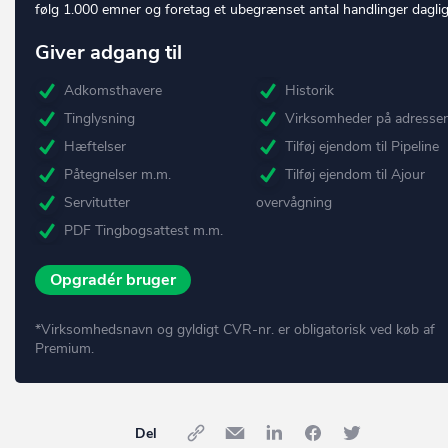
følg 1.000 emner og foretag et ubegrænset antal handlinger daglig
Giver adgang til
Adkomsthavere
Historik
Tinglysning
Virksomheder på adresse
Hæftelser
Tilføj ejendom til Pipeline
Påtegnelser m.m.
Tilføj ejendom til Ajour
Servitutter
overvågning
PDF Tingbogsattest m.m.
Opgradér bruger
*Virksomhedsnavn og gyldigt CVR-nr. er obligatorisk ved køb af
Premium.
Del