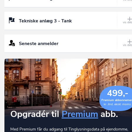
Tekniske anlæg 3 - Tank
Seneste anmelder
499,-
Premium abbonneme
kr. /md. ekskl. moms.
Opgradér til
Premium
abb.
Med Premium får du adgang til Tinglysningsdata på ejendomme,