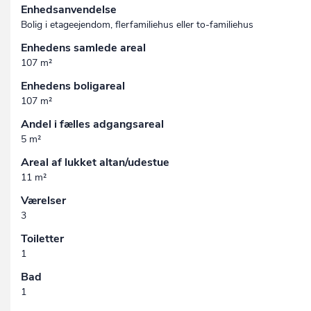
Enhedsanvendelse
Bolig i etageejendom, flerfamiliehus eller to-familiehus
Enhedens samlede areal
107 m²
Enhedens boligareal
107 m²
Andel i fælles adgangsareal
5 m²
Areal af lukket altan/udestue
11 m²
Værelser
3
Toiletter
1
Bad
1