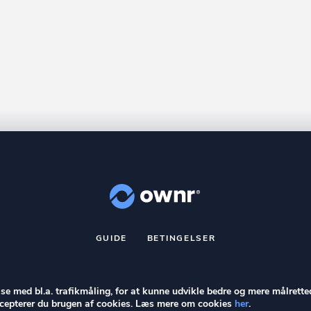
GUIDE
BETINGELSER
nr
er et registreret varemærke tilhørende ownr ApS – CVR nr.: 36 40 8
Stationsparken 26. 2., 2600 Glostrup, info@ownr.dk
else med bl.a. trafikmåling, for at kunne udvikle bedre og mere målrette
accepterer du brugen af cookies. Læs mere om cookies
her
.