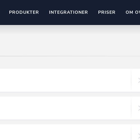
PRODUKTER
INTEGRATIONER
PRISER
OM O
Pipedrive
stem
Kommer snart
ownr API
ompliant
Kun fantasien sætter grænsen
Mange flere på vej
Pipeline
Ajour
E-conomic
Ownr ajour goes supersonic
ng
undeemner