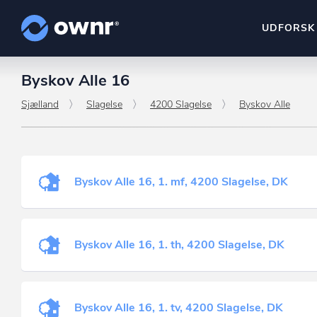
UDFORSK
Byskov Alle 16
ownr Insights
Kassevis af data sat i sy
Sjælland
Slagelse
4200 Slagelse
Byskov Alle
ownr Ajour
Hold dig opdateret og c
Byskov Alle 16, 1. mf, 4200 Slagelse, DK
ownr Pipeline
Sæt strøm til dit nysalg
ownr Segmenteri
Byskov Alle 16, 1. th, 4200 Slagelse, DK
Identificer salgsklare k
Byskov Alle 16, 1. tv, 4200 Slagelse, DK