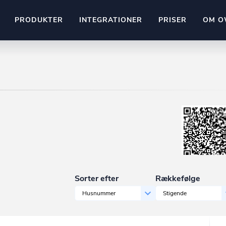
PRODUKTER
INTEGRATIONER
PRISER
OM O
Pipedrive
stem
Kommer snart
ownr API
ompliant
Kun fantasien sætter grænsen
Mange flere på vej
Pipeline
Ajour
E-conomic
Ownr ajour goes supersonic
ng
undeemner
Sorter efter
Rækkefølge
Husnummer
Stigende