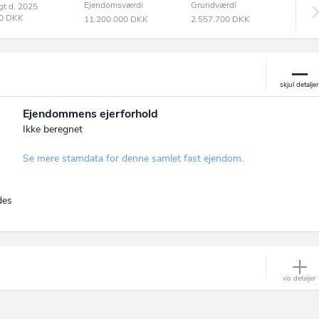
Ejendomsværdi
Grundværdi
gt d. 2025
00
DKK
11.200.000
DKK
2.557.700
DKK
Ejendommens ejerforhold
Ikke beregnet
Se mere stamdata for denne samlet fast ejendom.
des