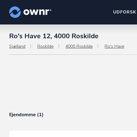
UDFORSK
Ro's Have 12, 4000 Roskilde
ownr Insights
Kassevis af data sat i sy
Sjælland
Roskilde
4000 Roskilde
Ro's Have
ownr Ajour
Hold dig opdateret og c
ownr Pipeline
Sæt strøm til dit nysalg
ownr Segmenteri
Identificer salgsklare k
Ejendomme (1)