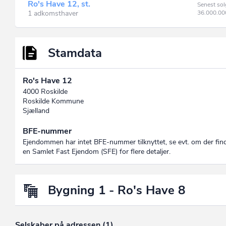
Ro's Have 12, st.
Senest sol
1 adkomsthaver
36.000.0
Stamdata
Ro's Have 12
4000 Roskilde
Roskilde Kommune
Sjælland
BFE-nummer
Ejendommen har intet BFE-nummer tilknyttet, se evt. om der fin
en Samlet Fast Ejendom (SFE) for flere detaljer.
Bygning 1 - Ro's Have 8
Selskaber på adressen (1)