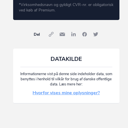
*Virksomhedsnavn og gyldigt CVR-nr. er obligatorisk
ved køb af Premium.
Del
DATAKILDE
Informationerne vist på denne side indeholder data, som
benyttes i henhold til vilkår for brug af danske offentlige
data. Læs mere her:
Hvorfor vises mine oplysninger?