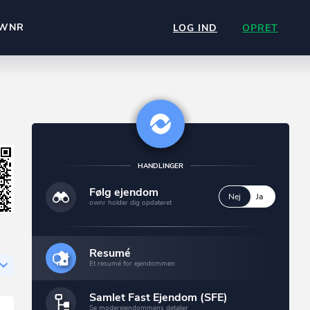
WNR
LOG IND
OPRET
HANDLINGER
Følg ejendom
Nej
Ja
ownr holder dig opdateret
Resumé
Et resumé for ejendommen
Samlet Fast Ejendom (SFE)
Se moderejendommens detaljer