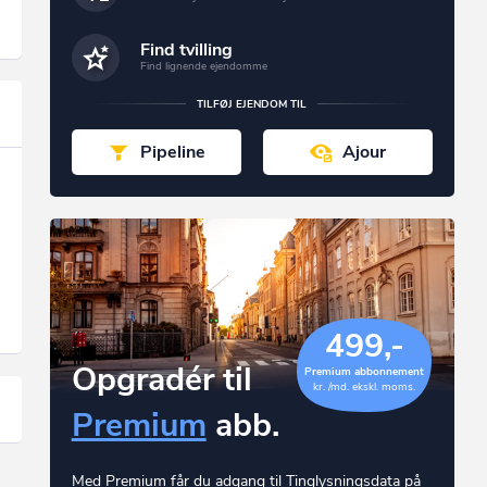
Find tvilling
Find lignende ejendomme
TILFØJ EJENDOM TIL
Pipeline
Ajour
499,-
Opgradér til
Premium abbonnement
kr. /md. ekskl. moms.
Premium
abb.
Med Premium får du adgang til Tinglysningsdata på