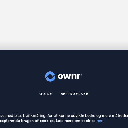
GUIDE
BETINGELSER
nr
er et registreret varemærke tilhørende ownr ApS – CVR nr.: 36 40 8
Stationsparken 26. 2., 2600 Glostrup, info@ownr.dk
else med bl.a. trafikmåling, for at kunne udvikle bedre og mere målrette
accepterer du brugen af cookies. Læs mere om cookies
her
.