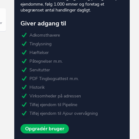
ejendomme, følg 1.000 emner og foretag et
ubegrænset antal handlinger dagligt.
Giver adgang til
Adkomsthavere
Tinglysning
Hæftelser
Påtegnelser m.m.
Servitutter
PDF Tingbogsattest m.m.
Historik
Virksomheder på adressen
Tilføj ejendom til Pipeline
Tilføj ejendom til Ajour overvågning
Opgradér bruger