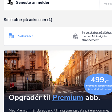
Seneste anmelder
Selskaber på adressen (1)
Se
selskaber på adres
Selskab 1
med et
All insights
abonnement
499,-
Premium abbonneme
kr. /md. ekskl. moms.
Opgradér til
Premium
abb.
Med Premium får du adgang til Tinglysningsdata på ejendomme,