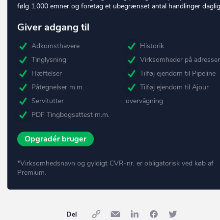
følg 1.000 emner og foretag et ubegrænset antal handlinger daglig
Giver adgang til
Adkomsthavere
Historik
Tinglysning
Virksomheder på adresse
Hæftelser
Tilføj ejendom til Pipeline
Påtegnelser m.m.
Tilføj ejendom til Ajour
Servitutter
overvågning
PDF Tingbogsattest m.m.
Opgradér bruger
*Virksomhedsnavn og gyldigt CVR-nr. er obligatorisk ved køb af
Premium.
Del