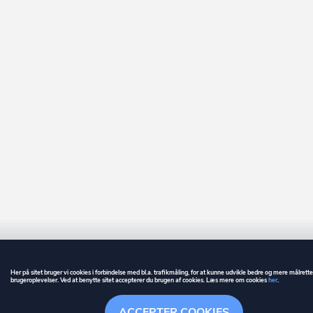
Her på sitet bruger vi cookies i forbindelse med bl.a. trafikmåling, for at kunne udvikle bedre og mere målrett
brugeroplevelser. Ved at benytte sitet accepterer du brugen af cookies. Læs mere om cookies
her
.
GUIDE
BETINGELSER
ACCEPTER COOKIES