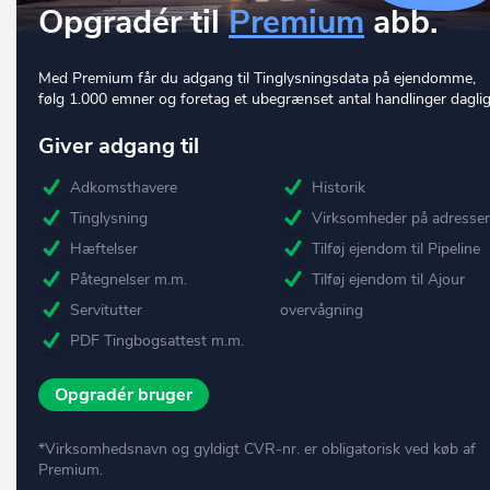
Opgradér til
Premium
abb.
Med Premium får du adgang til Tinglysningsdata på ejendomme,
følg 1.000 emner og foretag et ubegrænset antal handlinger daglig
Giver adgang til
Adkomsthavere
Historik
Tinglysning
Virksomheder på adresse
Hæftelser
Tilføj ejendom til Pipeline
Påtegnelser m.m.
Tilføj ejendom til Ajour
Servitutter
overvågning
PDF Tingbogsattest m.m.
Opgradér bruger
*Virksomhedsnavn og gyldigt CVR-nr. er obligatorisk ved køb af
Premium.