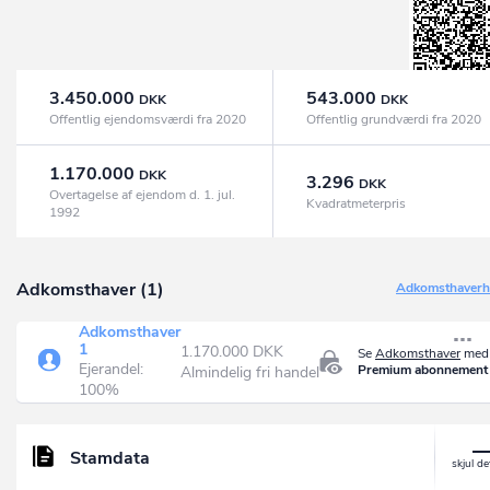
3.450.000
543.000
DKK
DKK
Offentlig ejendomsværdi fra 2020
Offentlig grundværdi fra 2020
1.170.000
DKK
3.296
DKK
Overtagelse af ejendom d. 1. jul.
Kvadratmeterpris
1992
Adkomsthaver (1)
Adkomsthaverhi
Adkomsthaver
1
1.170.000 DKK
Se
Adkomsthaver
med 
Ejerandel:
Premium abonnement
Almindelig fri handel
100%
Stamdata