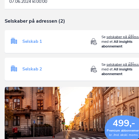
07.06.2024 kl.00:00
Selskaber på adressen (2)
Se
selskaber på adres
Selskab 1
med et
All insights
abonnement
Se
selskaber på adres
Selskab 2
med et
All insights
abonnement
499,-
Premium abbonneme
kr. /md. ekskl. moms.