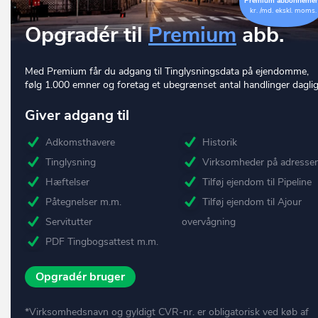
Premium abbonneme
kr. /md. ekskl. moms.
Opgradér til
Premium
abb.
Med Premium får du adgang til Tinglysningsdata på ejendomme,
følg 1.000 emner og foretag et ubegrænset antal handlinger daglig
Giver adgang til
Adkomsthavere
Historik
Tinglysning
Virksomheder på adresse
Hæftelser
Tilføj ejendom til Pipeline
Påtegnelser m.m.
Tilføj ejendom til Ajour
Servitutter
overvågning
PDF Tingbogsattest m.m.
Opgradér bruger
*Virksomhedsnavn og gyldigt CVR-nr. er obligatorisk ved køb af