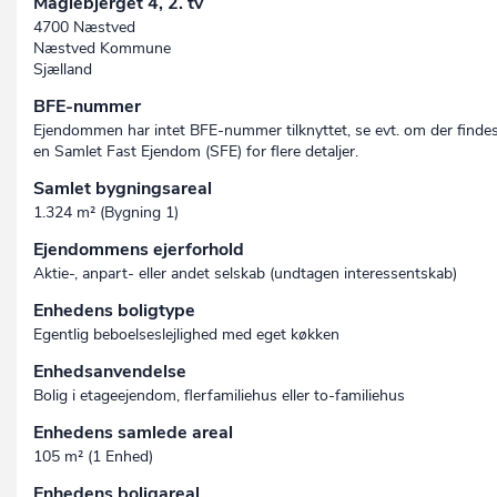
Maglebjerget 4, 2. tv
4700 Næstved
Næstved Kommune
Sjælland
BFE-nummer
Ejendommen har intet BFE-nummer tilknyttet, se evt. om der finde
en Samlet Fast Ejendom (SFE) for flere detaljer.
Samlet bygningsareal
1.324 m² (Bygning 1)
Ejendommens ejerforhold
Aktie-, anpart- eller andet selskab (undtagen interessent­skab)
Enhedens boligtype
Egentlig beboelseslejlighed med eget køkken
Enhedsanvendelse
Bolig i etageejendom, flerfamiliehus eller to-familiehus
Enhedens samlede areal
105 m² (1 Enhed)
Enhedens boligareal