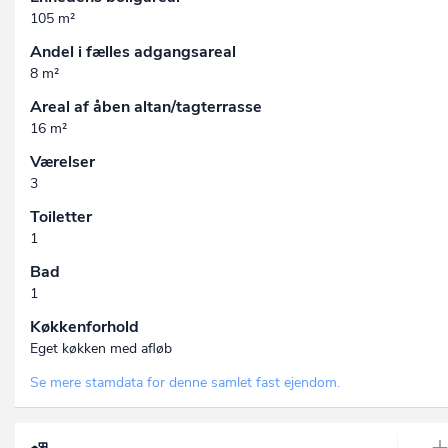
105 m²
Andel i fælles adgangsareal
8 m²
Areal af åben altan/tagterrasse
16 m²
Værelser
3
Toiletter
1
Bad
1
Køkkenforhold
Eget køkken med afløb
Se mere stamdata for denne samlet fast ejendom.