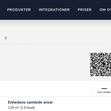
PRODUKTER
INTEGRATIONER
PRISER
OM O
Pipedrive
stem
Kommer snart
4
ownr API
ompliant
Kun fantasien sætter grænsen
Mange flere på vej
Pipeline
Ajour
E-conomic
Ownr ajour goes supersonic
ng
undeemner
Enhedens samlede areal
129 m² (1 Enhed)