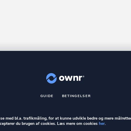
GUIDE
BETINGELSER
nr
er et registreret varemærke tilhørende ownr ApS – CVR nr.: 36 40 8
Stationsparken 26. 2., 2600 Glostrup, info@ownr.dk
else med bl.a. trafikmåling, for at kunne udvikle bedre og mere målrette
accepterer du brugen af cookies. Læs mere om cookies
her
.