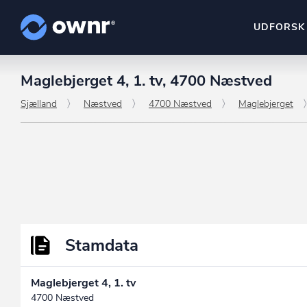
UDFORSK
Maglebjerget 4, 1. tv, 4700 Næstved
ownr Insights
Kassevis af data sat i sy
Sjælland
Næstved
4700 Næstved
Maglebjerget
ownr Ajour
Hold dig opdateret og c
ownr Pipeline
Sæt strøm til dit nysalg
ownr Segmenteri
Identificer salgsklare k
Stamdata
Maglebjerget 4, 1. tv
4700 Næstved