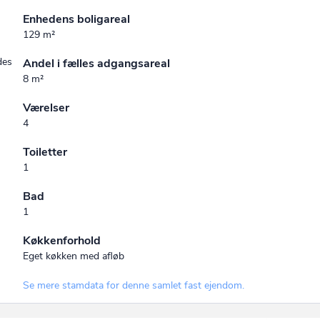
Enhedens boligareal
129 m²
des
Andel i fælles adgangsareal
8 m²
Værelser
4
Toiletter
1
Bad
1
Køkkenforhold
Eget køkken med afløb
Se mere stamdata for denne samlet fast ejendom.