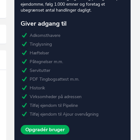
ejendomme, følg 1.000 emner og foretag et
ubegrænset antal handlinger dagligt.
Giver adgang til
Adkomsthavere
Tinglysning
Hæftelser
Påtegnelser m.m.
Servitutter
PDF Tingbogsattest m.m.
Historik
Virksomheder på adressen
Tilføj ejendom til Pipeline
Tilføj ejendom til Ajour overvågning
Opgradér bruger