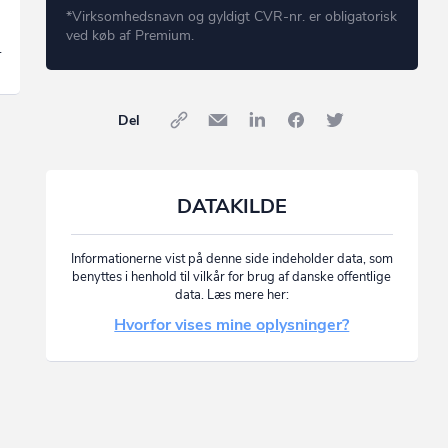
*Virksomhedsnavn og gyldigt CVR-nr. er obligatorisk
ved køb af Premium.
.
Del
DATAKILDE
Informationerne vist på denne side indeholder data, som
benyttes i henhold til vilkår for brug af danske offentlige
data. Læs mere her:
Hvorfor vises mine oplysninger?