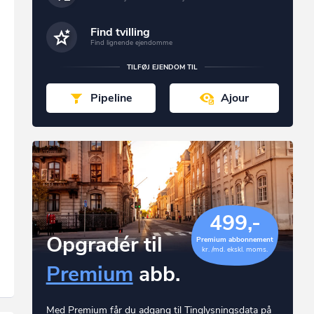
Find tvilling
Find lignende ejendomme
TILFØJ EJENDOM TIL
Pipeline
Ajour
499,-
Opgradér til
Premium abbonnement
kr. /md. ekskl. moms.
Premium
abb.
Med Premium får du adgang til Tinglysningsdata på