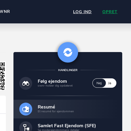
WNR
LOG IND
OPRET
HANDLINGER
Følg ejendom
Nej
Ja
ownr holder dig opdateret
Resumé
Et resumé for ejendommen
Samlet Fast Ejendom (SFE)
Se moderejendommens detaljer