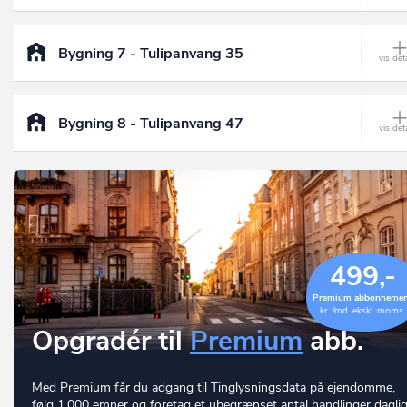
Bygning 7 - Tulipanvang 35
Bygning 8 - Tulipanvang 47
499,-
Premium abbonneme
kr. /md. ekskl. moms.
Opgradér til
Premium
abb.
Med Premium får du adgang til Tinglysningsdata på ejendomme,
følg 1.000 emner og foretag et ubegrænset antal handlinger daglig