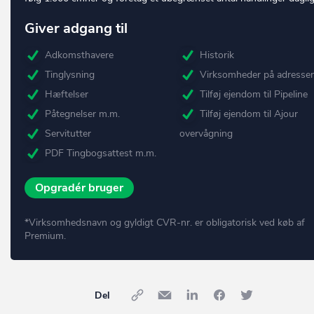
Giver adgang til
Adkomsthavere
Historik
Tinglysning
Virksomheder på adresse
Hæftelser
Tilføj ejendom til Pipeline
Påtegnelser m.m.
Tilføj ejendom til Ajour
Servitutter
overvågning
PDF Tingbogsattest m.m.
Opgradér bruger
*Virksomhedsnavn og gyldigt CVR-nr. er obligatorisk ved køb af
Premium.
Del