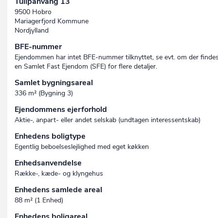
Tulipanvang 13
9500 Hobro
Mariagerfjord Kommune
Nordjylland
BFE-nummer
Ejendommen har intet BFE-nummer tilknyttet, se evt. om der finde
en Samlet Fast Ejendom (SFE) for flere detaljer.
Samlet bygningsareal
336 m² (Bygning 3)
Ejendommens ejerforhold
Aktie-, anpart- eller andet selskab (undtagen interessent­skab)
Enhedens boligtype
Egentlig beboelseslejlighed med eget køkken
Enhedsanvendelse
Række-, kæde- og klyngehus
Enhedens samlede areal
88 m² (1 Enhed)
Enhedens boligareal