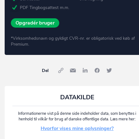
PDF Tingbogsattest m.m.
Opgradér bruger
*Virksomhedsnavn og gyldigt CVR-nr. er obligatorisk ved køb af
Premium.
Del
DATAKILDE
Informationerne vist på denne side indeholder data, som benyttes i
henhold til vilkår for brug af danske offentlige data. Læs mere her:
Hvorfor vises mine oplysninger?