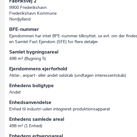
Fabriksvej 2
9900 Frederikshavn
Frederikshavn Kommune
Nordjylland
BFE-nummer
Ejendommen har intet BFE-nummer tilknyttet, se evt. om der finde
en Samlet Fast Ejendom (SFE) for flere detaljer.
Samlet bygningsareal
498 m² (Bygning 5)
Ejendommens ejerforhold
Aktie-, anpart- eller andet selskab (undtagen interessent­skab)
Enhedens boligtype
Andet
Enhedsanvendelse
Enhed til industri uden integreret produktionsapparat
Enhedens samlede areal
498 m² (1 Enhed)
Enhedens erhvervsareal