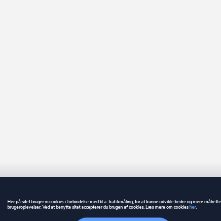
Her på sitet bruger vi cookies i forbindelse med bl.a. trafikmåling, for at kunne udvikle bedre og mere målrett
brugeroplevelser. Ved at benytte sitet accepterer du brugen af cookies. Læs mere om cookies
her
.
GUIDE
BETINGELSER