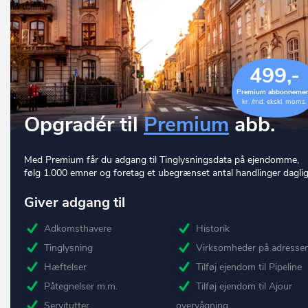
499,-
Premium abbonneme
kr. /md. ekskl. moms.
Opgradér til
Premium
abb.
Med Premium får du adgang til Tinglysningsdata på ejendomme,
følg 1.000 emner og foretag et ubegrænset antal handlinger daglig
Giver adgang til
Adkomsthavere
Historik
Tinglysning
Virksomheder på adresse
Hæftelser
Tilføj ejendom til Pipeline
Påtegnelser m.m.
Tilføj ejendom til Ajour
Servitutter
overvågning