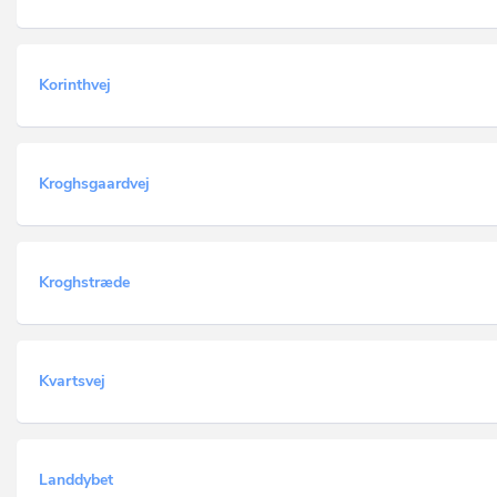
Korinthvej
Kroghsgaardvej
Kroghstræde
Kvartsvej
Landdybet