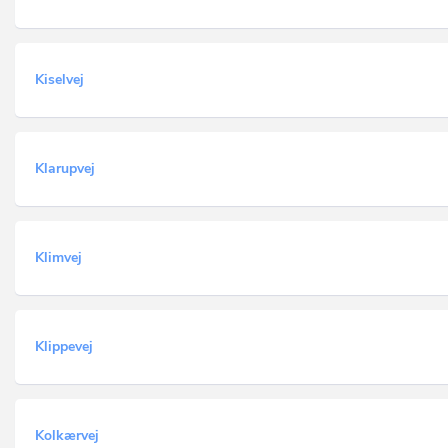
Kiselvej
Klarupvej
Klimvej
Klippevej
Kolkærvej