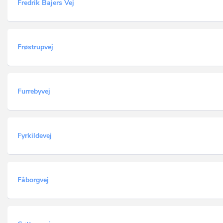
Fredrik Bajers Vej
Frøstrupvej
Furrebyvej
Fyrkildevej
Fåborgvej