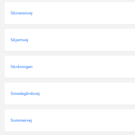
Skiverenvej
Skjernvej
Skråningen
Smedegårdsvej
Sommervej