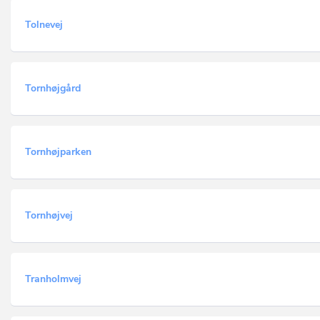
Tolnevej
Tornhøjgård
Tornhøjparken
Tornhøjvej
Tranholmvej