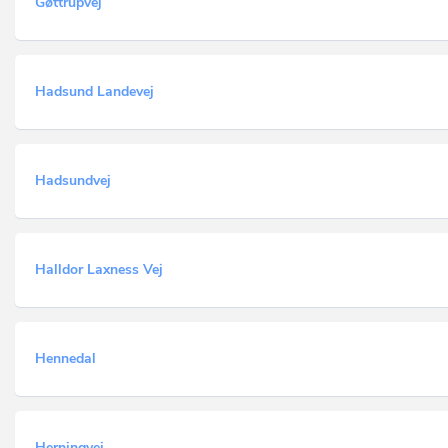
Gøttrupvej
Hadsund Landevej
Hadsundvej
Halldor Laxness Vej
Hennedal
Herningvej