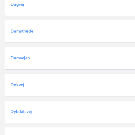
Dagvej
Damstræde
Damvejen
Dokvej
Dybdalsvej