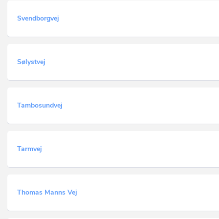
Svendborgvej
Sølystvej
Tambosundvej
Tarmvej
Thomas Manns Vej