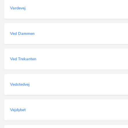
Vardevej
Ved Dammen
Ved Trekanten
Vedstedvej
Vejdybet