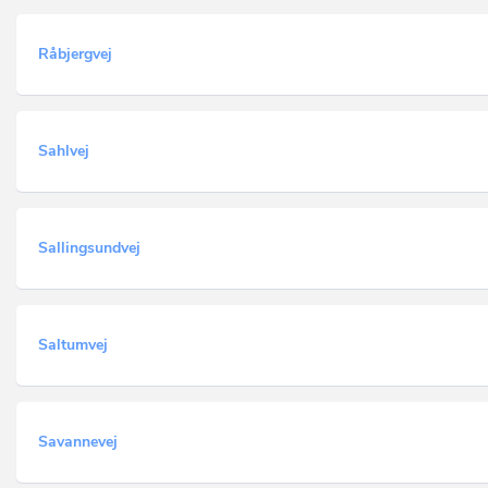
Råbjergvej
Sahlvej
Sallingsundvej
Saltumvej
Savannevej