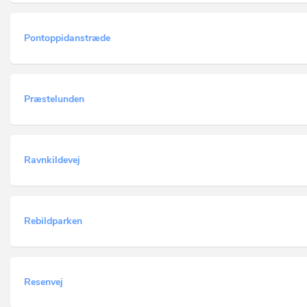
Pontoppidanstræde
Præstelunden
Ravnkildevej
Rebildparken
Resenvej