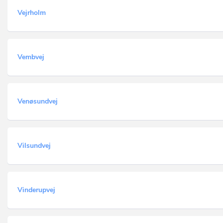
Vejrholm
Vembvej
Venøsundvej
Vilsundvej
Vinderupvej