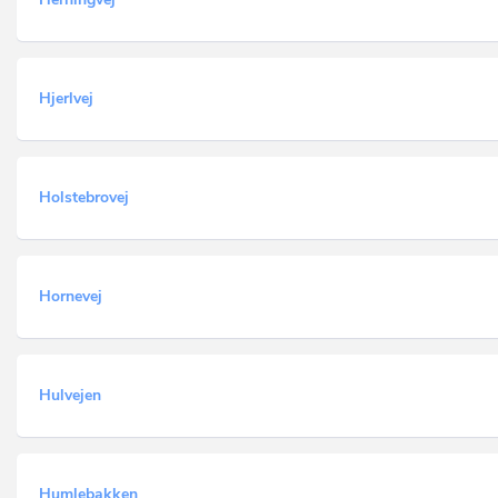
Hjerlvej
Holstebrovej
Hornevej
Hulvejen
Humlebakken