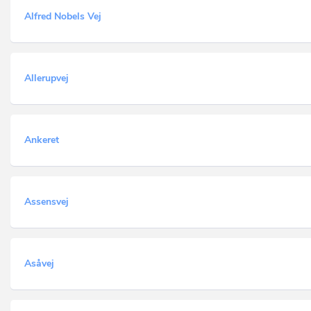
Alfred Nobels Vej
Allerupvej
Ankeret
Assensvej
Asåvej