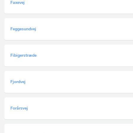
Faxevej
Feggesundvej
Fibigerstræde
Fjordvej
Forårsvej