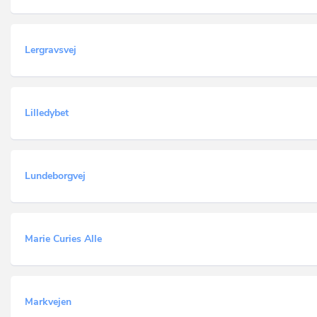
Lergravsvej
Lilledybet
Lundeborgvej
Marie Curies Alle
Markvejen