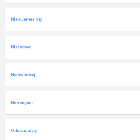
Niels Jernes Vej
Nissumvej
Næssundvej
Nørredybet
Oddesundvej