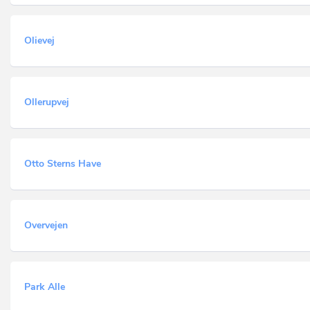
Olievej
Ollerupvej
Otto Sterns Have
Overvejen
Park Alle