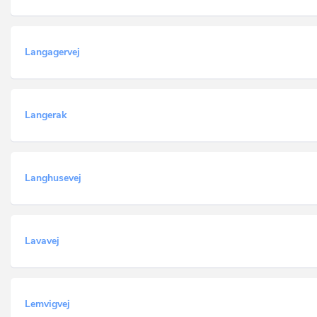
Langagervej
Langerak
Langhusevej
Lavavej
Lemvigvej