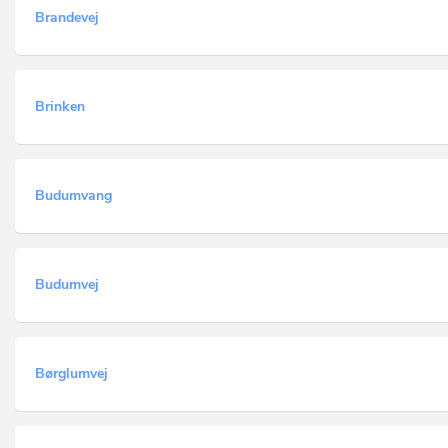
Brandevej
Brinken
Budumvang
Budumvej
Børglumvej