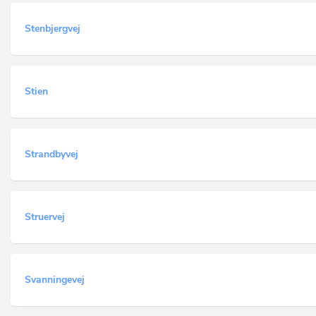
Stenbjergvej
Stien
Strandbyvej
Struervej
Svanningevej