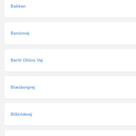
Bakken
Benzinvej
Bertil Ohlins Vej
Blæsborgvej
Blåkildevej