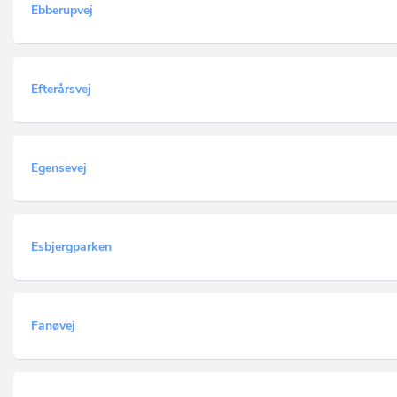
Ebberupvej
Efterårsvej
Egensevej
Esbjergparken
Fanøvej