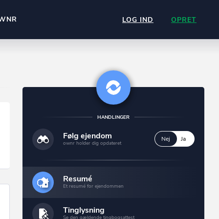
WNR
LOG IND
OPRET
HANDLINGER
Følg ejendom
Nej
Ja
ownr holder dig opdateret
Resumé
Et resumé for ejendommen
Tinglysning
Se den gældende tingbogsattest