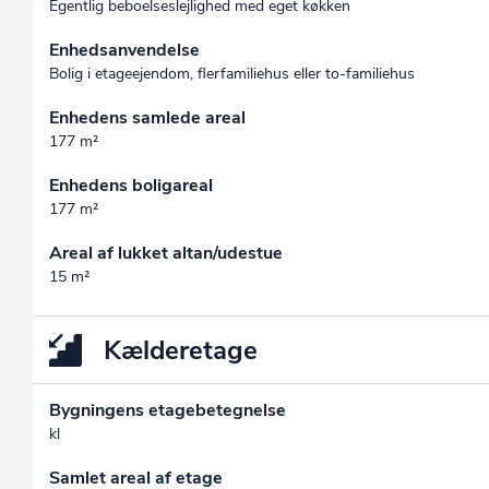
Egentlig beboelseslejlighed med eget køkken
Enhedsanvendelse
Bolig i etageejendom, flerfamiliehus eller to-familiehus
Enhedens samlede areal
177 m²
Enhedens boligareal
177 m²
Areal af lukket altan/udestue
15 m²
Kælderetage
Bygningens etagebetegnelse
kl
Samlet areal af etage