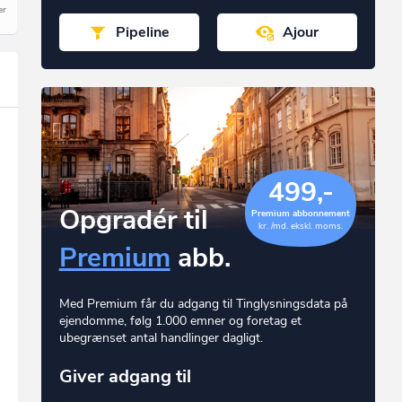
Pipeline
Ajour
499,-
Opgradér til
Premium abbonnement
kr. /md. ekskl. moms.
Premium
abb.
Med Premium får du adgang til Tinglysningsdata på
ejendomme, følg 1.000 emner og foretag et
ubegrænset antal handlinger dagligt.
Giver adgang til