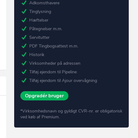
Adkomsthavere
Tinglysning
Hæftelser
Påtegnelser m.m.
Servitutter
PDF Tingbogsattest m.m.
Historik
Virksomheder på adressen
Tilføj ejendom til Pipeline
Tilføj ejendom til Ajour overvågning
Opgradér bruger
*Virksomhedsnavn og gyldigt CVR-nr. er obligatorisk
ved køb af Premium.