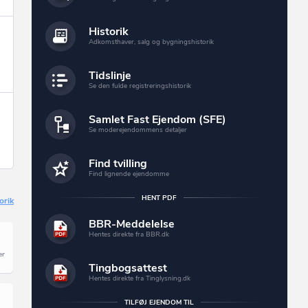
Historik
Adkomsthaver, salg og bygningshistorik
Tidslinje
Se den fulde registreringshistorik
Samlet Fast Ejendom (SFE)
Se moderejendommens detaljer
Find tvilling
Find lignende ejendomme
HENT PDF
orik
BBR-Meddelelse
Hentes direkte fra BBR.dk
Tingbogsattest
Hentes direkte fra Tinglysning.dk
TILFØJ EJENDOM TIL