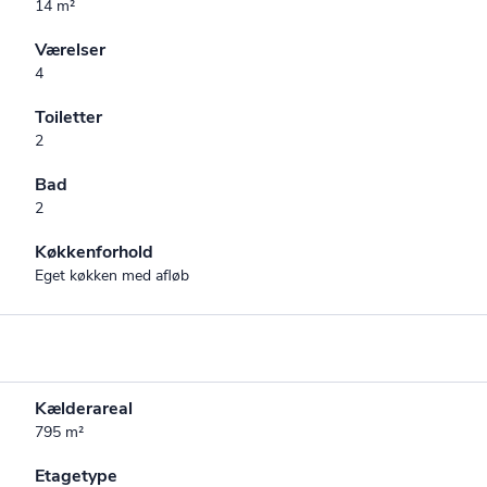
14 m²
Værelser
4
Toiletter
2
Bad
2
Køkkenforhold
Eget køkken med afløb
Kælderareal
795 m²
Etagetype