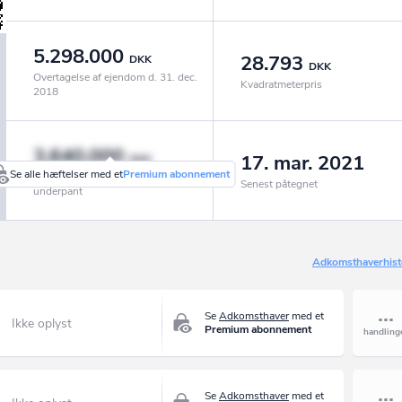
5.298.000
28.793
DKK
DKK
Overtagelse af ejendom d. 31. dec.
Kvadratmeterpris
2018
3.640.000
17. mar. 2021
DKK
Se alle hæftelser med et
Premium abonnement
Realkredit, pantebreve og
Senest påtegnet
underpant
Adkomsthaverhist
Se
Adkomsthaver
med et
Ikke oplyst
Premium abonnement
Se
Adkomsthaver
med et