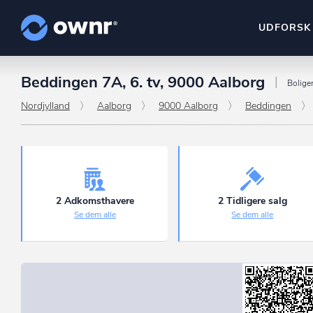
UDFORSK
Beddingen 7A, 6. tv, 9000 Aalborg
ownr Insights
Bolige
Kassevis af data sat i sy
Nordjylland
Aalborg
9000 Aalborg
Beddingen
ownr Ajour
Hold dig opdateret og c
ownr Pipeline
Sæt strøm til dit nysalg
2 Adkomsthavere
2 Tidligere salg
Se dem alle
Se dem alle
ownr Segmenteri
Identificer salgsklare k