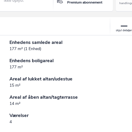
Ikke oplyst
Premium abonnement
Enhedens samlede areal
177 m² (1 Enhed)
Enhedens boligareal
177 m²
Areal af lukket altan/udestue
15 m²
Areal af åben altan/tagterrasse
14 m²
Værelser
4