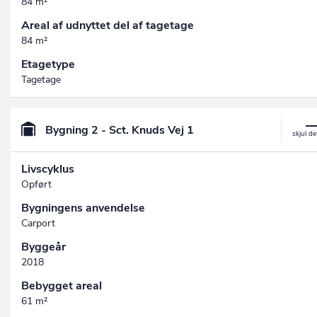
84 m²
Areal af udnyttet del af tagetage
84 m²
Etagetype
Tagetage
Bygning 2 - Sct. Knuds Vej 1
Livscyklus
Opført
Bygningens anvendelse
Carport
Byggeår
2018
Bebygget areal
61 m²