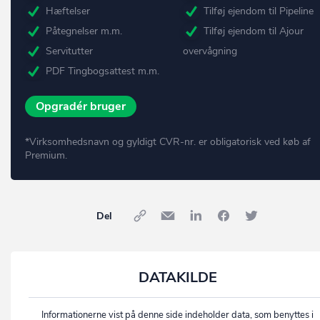
Hæftelser
Tilføj ejendom til Pipeline
Påtegnelser m.m.
Tilføj ejendom til Ajour
Servitutter
overvågning
PDF Tingbogsattest m.m.
Opgradér bruger
*Virksomhedsnavn og gyldigt CVR-nr. er obligatorisk ved køb af
Premium.
Del
DATAKILDE
Informationerne vist på denne side indeholder data, som benyttes i