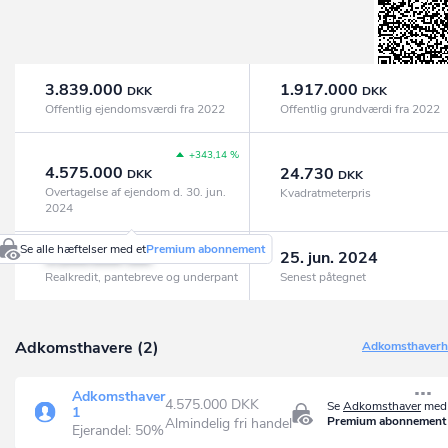
3.839.000
1.917.000
DKK
DKK
Offentlig ejendomsværdi fra 2022
Offentlig grundværdi fra 2022
+343,14 %
4.575.000
24.730
DKK
DKK
Overtagelse af ejendom d. 30. jun.
Kvadratmeterpris
2024
Se alle hæftelser med et
Premium abonnement
3.200.000
25. jun. 2024
DKK
Realkredit, pantebreve og underpant
Senest påtegnet
Adkomsthavere (2)
Adkomsthaverhi
Adkomsthaver
4.575.000 DKK
Se
Adkomsthaver
med 
1
Premium abonnement
Almindelig fri handel
Ejerandel: 50%