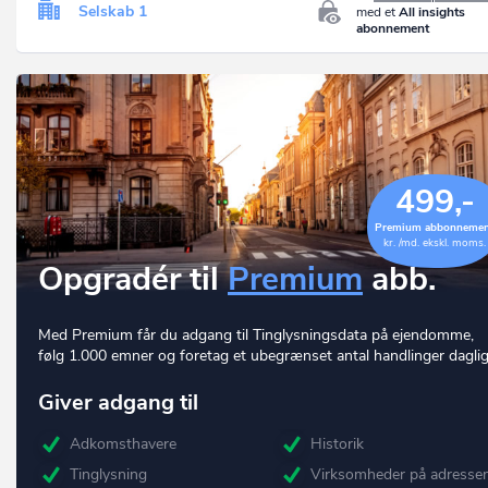
Selskab 1
med et
All insights
abonnement
499,-
Premium abbonneme
kr. /md. ekskl. moms.
Opgradér til
Premium
abb.
Med Premium får du adgang til Tinglysningsdata på ejendomme,
følg 1.000 emner og foretag et ubegrænset antal handlinger daglig
Giver adgang til
Adkomsthavere
Historik
Tinglysning
Virksomheder på adresse