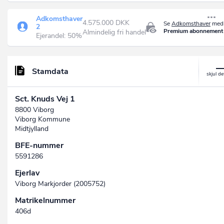
Adkomsthaver
4.575.000 DKK
Se
Adkomsthaver
med 
2
Premium abonnement
Almindelig fri handel
Ejerandel: 50%
Stamdata
Sct. Knuds Vej 1
8800 Viborg
Viborg Kommune
Midtjylland
BFE-nummer
5591286
Ejerlav
Viborg Markjorder (2005752)
Matrikelnummer
406d