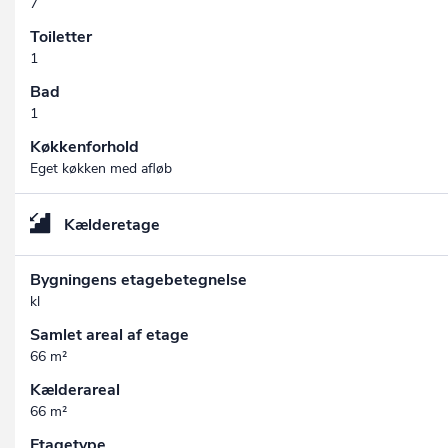
7
Toiletter
1
Bad
1
Køkkenforhold
Eget køkken med afløb
Kælderetage
Bygningens etagebetegnelse
kl
Samlet areal af etage
66 m²
Kælderareal
66 m²
Etagetype