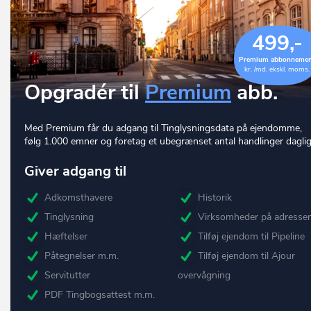
499,-
Premium abbonneme
kr. /md. ekskl. moms.
Opgradér til
Premium
abb.
Med Premium får du adgang til Tinglysningsdata på ejendomme,
følg 1.000 emner og foretag et ubegrænset antal handlinger daglig
Giver adgang til
Adkomsthavere
Historik
Tinglysning
Virksomheder på adresse
Hæftelser
Tilføj ejendom til Pipeline
Påtegnelser m.m.
Tilføj ejendom til Ajour
Servitutter
overvågning
PDF Tingbogsattest m.m.