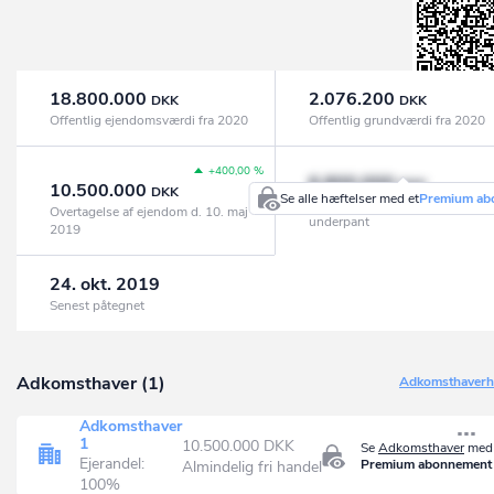
18.800.000
2.076.200
DKK
DKK
Offentlig ejendomsværdi fra 2020
Offentlig grundværdi fra 2020
+400,00 %
6.800.000
DKK
10.500.000
DKK
Se alle hæftelser med et
Premium ab
Realkredit, pantebreve og
Overtagelse af ejendom d. 10. maj
underpant
2019
24. okt. 2019
Senest påtegnet
Adkomsthaver (1)
Adkomsthaverhi
Adkomsthaver
1
10.500.000 DKK
Se
Adkomsthaver
med 
Ejerandel:
Premium abonnement
Almindelig fri handel
100%