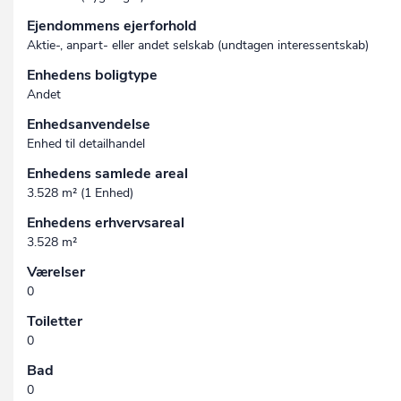
Ejendommens ejerforhold
Aktie-, anpart- eller andet selskab (undtagen interessent­skab)
Enhedens boligtype
Andet
Enhedsanvendelse
Enhed til detailhandel
Enhedens samlede areal
3.528 m² (1 Enhed)
Enhedens erhvervsareal
3.528 m²
Værelser
0
Toiletter
0
Bad
0