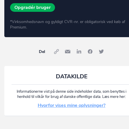
Opgradér bruger
*Virksomhedsnavn og gyldigt CVR-nr. er obligatorisk ved køb af
Premium.
Del
DATAKILDE
Informationerne vist på denne side indeholder data, som benyttes i
henhold til vilkår for brug af danske offentlige data. Læs mere her:
Hvorfor vises mine oplysninger?