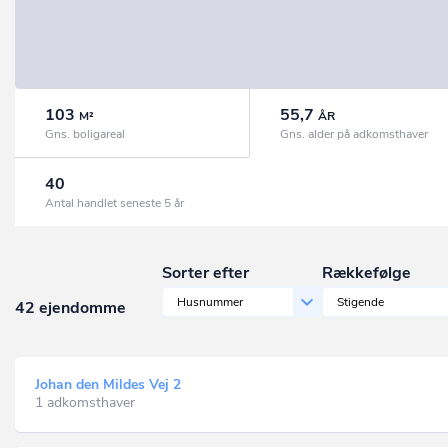
103
55,7
M²
ÅR
Gns. boligareal
Gns. alder på adkomsthaver
40
Antal handlet seneste 5 år
Sorter efter
Rækkefølge
Husnummer
Stigende
42 ejendomme
Johan den Mildes Vej 2
1 adkomsthaver