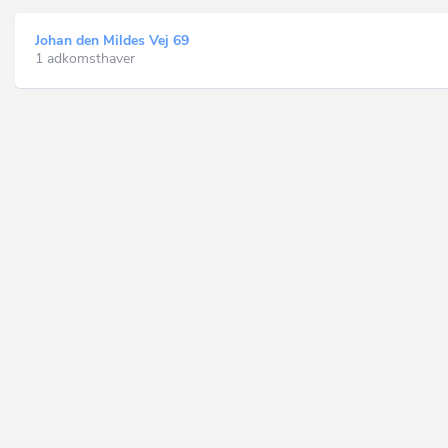
Johan den Mildes Vej 69
1 adkomsthaver