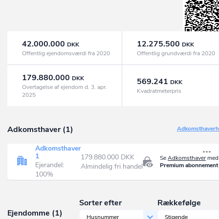
42.000.000
12.275.500
DKK
DKK
Offentlig ejendomsværdi fra 2020
Offentlig grundværdi fra 2020
179.880.000
DKK
569.241
DKK
Overtagelse af ejendom d. 3. apr.
Kvadratmeterpris
2025
Adkomsthaver (1)
Adkomsthaverhi
Adkomsthaver
1
179.880.000 DKK
Se
Adkomsthaver
med 
Ejerandel:
Premium abonnement
Almindelig fri handel
100%
Sorter efter
Rækkefølge
Ejendomme (1)
Husnummer
Stigende