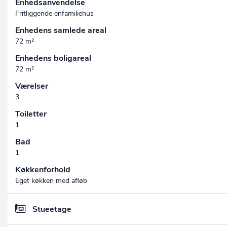
Enhedsanvendelse
Fritliggende enfamiliehus
Enhedens samlede areal
72 m²
Enhedens boligareal
72 m²
Værelser
3
Toiletter
1
Bad
1
Køkkenforhold
Eget køkken med afløb
Stueetage