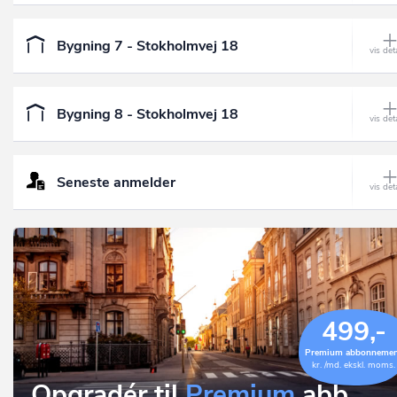
Bygning 7 - Stokholmvej 18
Bygning 8 - Stokholmvej 18
Seneste anmelder
499,-
Premium abbonneme
kr. /md. ekskl. moms.
Opgradér til
Premium
abb.