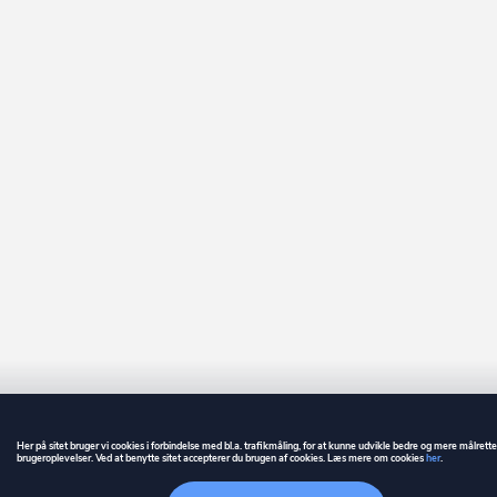
Her på sitet bruger vi cookies i forbindelse med bl.a. trafikmåling, for at kunne udvikle bedre og mere målrett
brugeroplevelser. Ved at benytte sitet accepterer du brugen af cookies. Læs mere om cookies
her
.
GUIDE
BETINGELSER