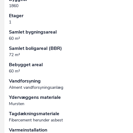
1860
Etager
1
Samlet bygningsareal
60 m²
Samlet boligareal (BBR)
72 m²
Bebygget areal
60 m²
Vandforsyning
Alment vandforsyningsanlæg
Ydervæggens materiale
Mursten
Tagdækningsmateriale
Fibercement herunder asbest
Varmeinstallation