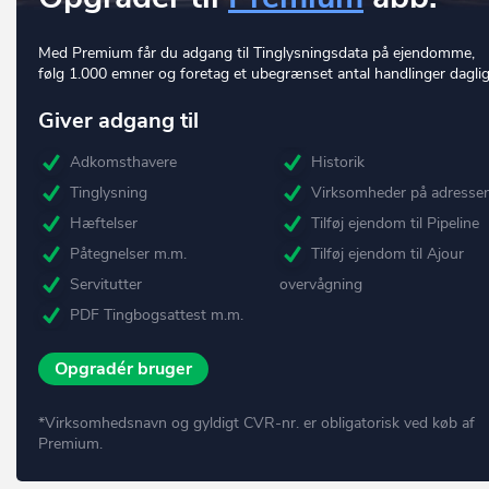
Med Premium får du adgang til Tinglysningsdata på ejendomme,
følg 1.000 emner og foretag et ubegrænset antal handlinger daglig
Giver adgang til
Adkomsthavere
Historik
Tinglysning
Virksomheder på adresse
Hæftelser
Tilføj ejendom til Pipeline
Påtegnelser m.m.
Tilføj ejendom til Ajour
Servitutter
overvågning
PDF Tingbogsattest m.m.
Opgradér bruger
*Virksomhedsnavn og gyldigt CVR-nr. er obligatorisk ved køb af
Premium.