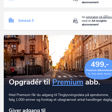
abonnement
Se
selskaber på adres
Selskab 5
med et
All insights
abonnement
499,-
Premium abbonneme
kr. /md. ekskl. moms.
Opgradér til
Premium
abb.
Med Premium får du adgang til Tinglysningsdata på ejendomme,
følg 1.000 emner og foretag et ubegrænset antal handlinger daglig
Giver adgang til