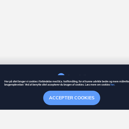
Her på sitet bruger vi cookies i forbindelse med bl.a. trafikmåling, for at kunne udvikle bedre og mere målrett
brugeroplevelser. Ved at benytte sitet accepterer du brugen af cookies. Læs mere om cookies
her
.
GUIDE
BETINGELSER
ACCEPTER COOKIES
ownr
er et registreret varemærke tilhørende ownr ApS – CVR nr.: 36 40 88 
Stationsparken 26. 2., 2600 Glostrup, info@ownr.dk
Overblik
Søgehistorik
Menu
Følg