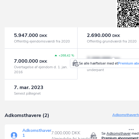
5.947.000
2.690.000
DKK
DKK
Offentlig ejendomsværdi fra 2020
Offentlig grundværdi fra 2020
+268,42 %
7.200.000
DKK
7.000.000
DKK
Se alle hæftelser med et
Premium ab
Realkredit, pantebreve og
Overtagelse af ejendom d. 1. jan.
underpant
2016
7. mar. 2023
Senest påtegnet
Adkomsthavere (2)
Adkomsthaverhi
Adkomsthaver
7.000.000 DKK
Se
Adkomsthaver
med 
1
Premium abonnement
Almindelig fri handel