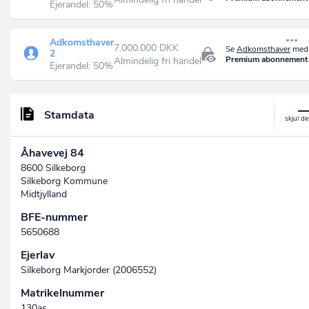
Ejerandel: 50%
Adkomsthaver
7.000.000 DKK
Se
Adkomsthaver
med 
2
Premium abonnement
Almindelig fri handel
Ejerandel: 50%
Stamdata
Åhavevej 84
8600 Silkeborg
Silkeborg Kommune
Midtjylland
BFE-nummer
5650688
Ejerlav
Silkeborg Markjorder (2006552)
Matrikelnummer
130as