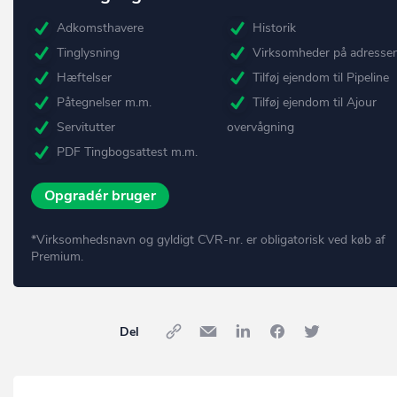
Adkomsthavere
Historik
Tinglysning
Virksomheder på adresse
Hæftelser
Tilføj ejendom til Pipeline
Påtegnelser m.m.
Tilføj ejendom til Ajour
Servitutter
overvågning
PDF Tingbogsattest m.m.
Opgradér bruger
*Virksomhedsnavn og gyldigt CVR-nr. er obligatorisk ved køb af
Premium.
Del