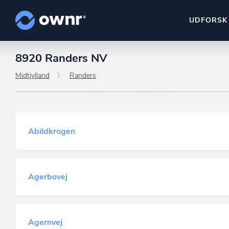
UDFORSK
8920 Randers NV
ownr Insights
Kassevis af data sat i sy
Midtjylland
Randers
ownr Ajour
Hold dig opdateret og c
Abildkrogen
ownr Pipeline
Sæt strøm til dit nysalg
ownr Segmenteri
Agerbovej
Identificer salgsklare k
Agernvej