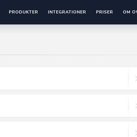
PRODUKTER
INTEGRATIONER
PRISER
OM O
Pipedrive
stem
Kommer snart
ownr API
ompliant
Kun fantasien sætter grænsen
Mange flere på vej
Pipeline
Ajour
E-conomic
Ownr ajour goes supersonic
ng
undeemner