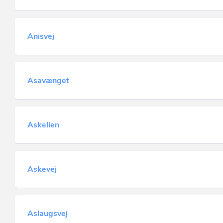
Anisvej
Asavænget
Askelien
Askevej
Aslaugsvej