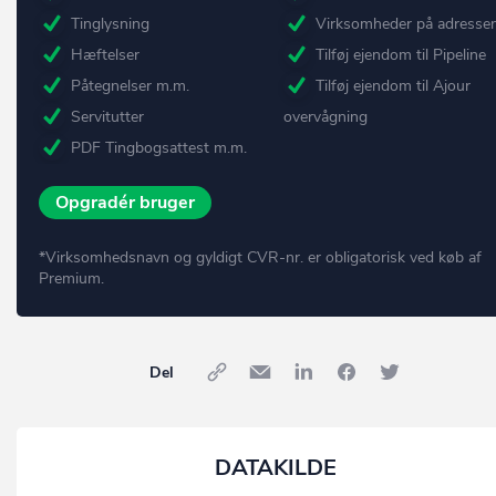
Tinglysning
Virksomheder på adresse
Hæftelser
Tilføj ejendom til Pipeline
Påtegnelser m.m.
Tilføj ejendom til Ajour
Servitutter
overvågning
PDF Tingbogsattest m.m.
Opgradér bruger
*Virksomhedsnavn og gyldigt CVR-nr. er obligatorisk ved køb af
Premium.
Del
DATAKILDE