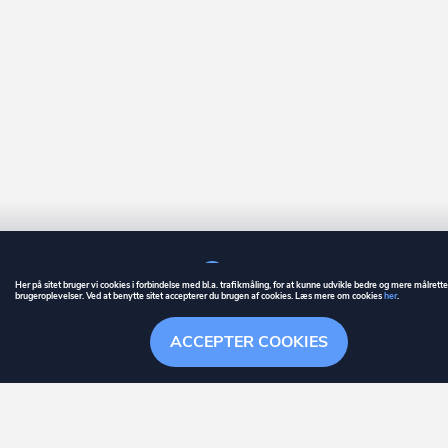
Her på sitet bruger vi cookies i forbindelse med bl.a. trafikmåling, for at kunne udvikle bedre og mere målrett
brugeroplevelser. Ved at benytte sitet accepterer du brugen af cookies. Læs mere om cookies
her
.
GUIDE
BETINGELSER
ACCEPTER COOKIES
ownr
er et registreret varemærke tilhørende ownr ApS – CVR nr.: 36 40 88 
Overblik
Søgehistorik
Menu
Følge
Stationsparken 26. 2., 2600 Glostrup, info@ownr.dk