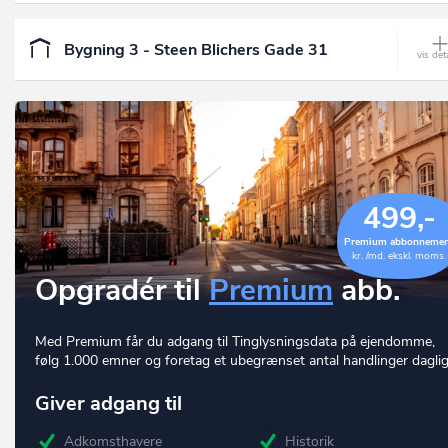
Bygning 3 - Steen Blichers Gade 31
499,-
Premium abbonneme
kr. /md. ekskl. moms.
Opgradér til
Premium
abb.
Med Premium får du adgang til Tinglysningsdata på ejendomme,
følg 1.000 emner og foretag et ubegrænset antal handlinger daglig
Giver adgang til
Adkomsthavere
Historik