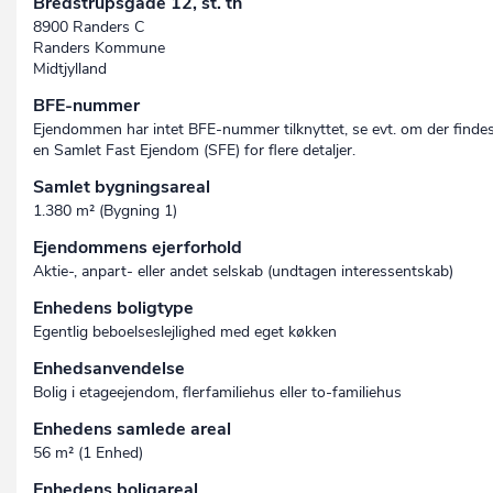
Bredstrupsgade 12, st. th
8900 Randers C
Randers Kommune
Midtjylland
BFE-nummer
Ejendommen har intet BFE-nummer tilknyttet, se evt. om der finde
en Samlet Fast Ejendom (SFE) for flere detaljer.
Samlet bygningsareal
1.380 m² (Bygning 1)
Ejendommens ejerforhold
Aktie-, anpart- eller andet selskab (undtagen interessent­skab)
Enhedens boligtype
Egentlig beboelseslejlighed med eget køkken
Enhedsanvendelse
Bolig i etageejendom, flerfamiliehus eller to-familiehus
Enhedens samlede areal
56 m² (1 Enhed)
Enhedens boligareal