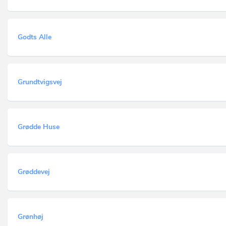
Godts Alle
Grundtvigsvej
Grødde Huse
Grøddevej
Grønhøj