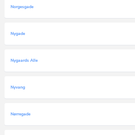
Norgesgade
Nygade
Nygaards Alle
Nyvang
Nørregade