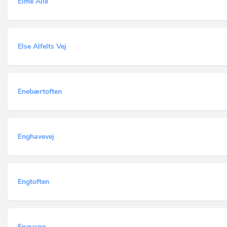
Elme Alle
Else Alfelts Vej
Enebærtoften
Enghavevej
Engtoften
Engvang