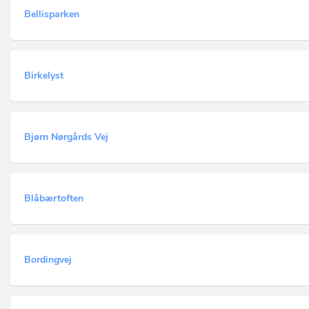
Bellisparken
Birkelyst
Bjørn Nørgårds Vej
Blåbærtoften
Bordingvej