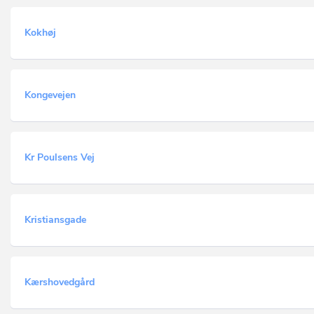
Kokhøj
Kongevejen
Kr Poulsens Vej
Kristiansgade
Kærshovedgård