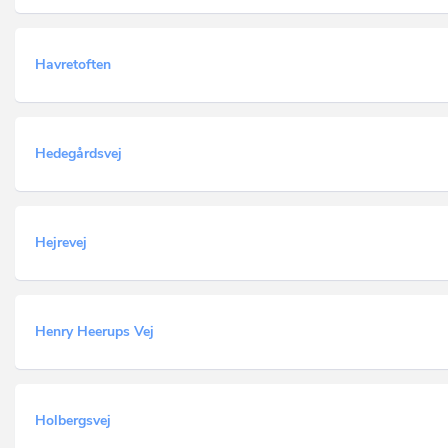
Havretoften
Hedegårdsvej
Hejrevej
Henry Heerups Vej
Holbergsvej