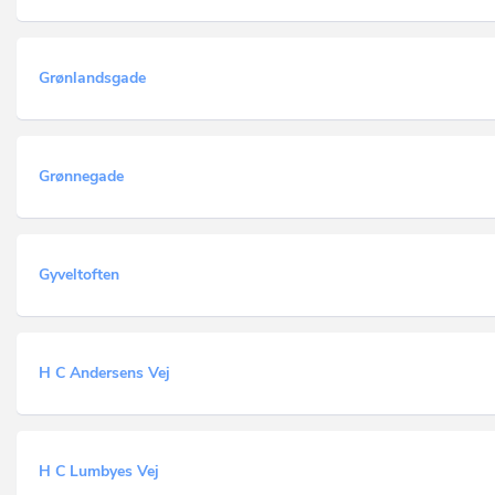
Grønlandsgade
Grønnegade
Gyveltoften
H C Andersens Vej
H C Lumbyes Vej