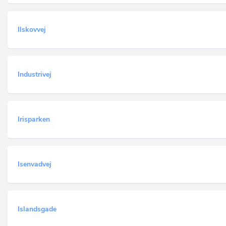
Ilskovvej
Industrivej
Irisparken
Isenvadvej
Islandsgade