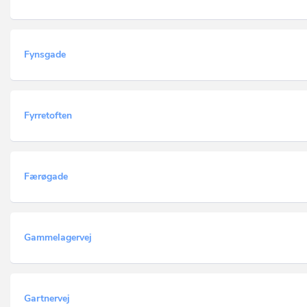
Fynsgade
Fyrretoften
Færøgade
Gammelagervej
Gartnervej