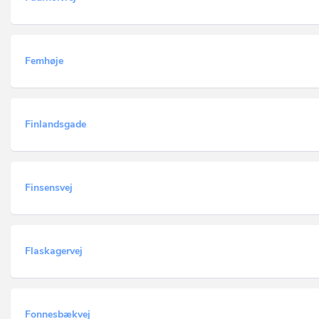
Femhøje
Finlandsgade
Finsensvej
Flaskagervej
Fonnesbækvej