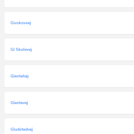
Givskovvej
Gl Skolevej
Glentehøj
Glentevej
Gludstedvej