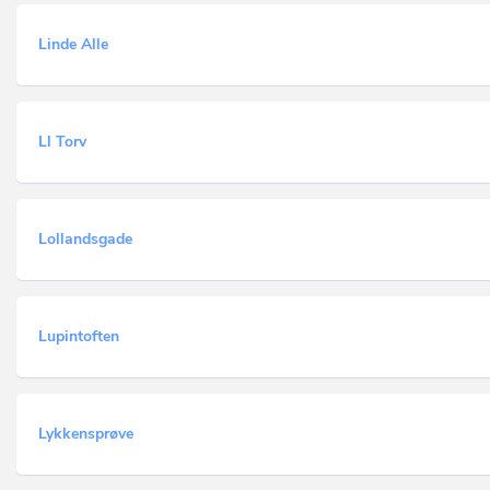
Linde Alle
Ll Torv
Lollandsgade
Lupintoften
Lykkensprøve