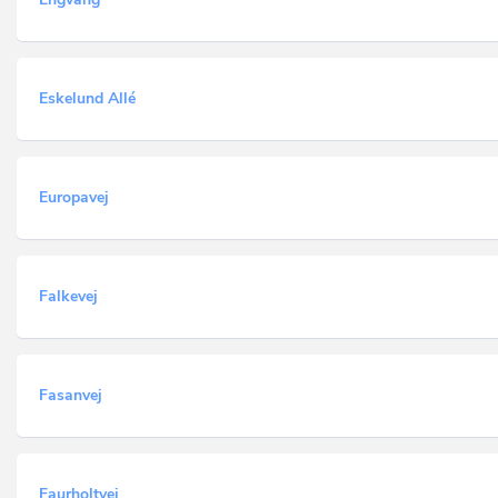
Eskelund Allé
Europavej
Falkevej
Fasanvej
Faurholtvej