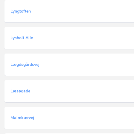
Lyngtoften
Lysholt Alle
Lægdsgårdsvej
Læsøgade
Malmkærvej