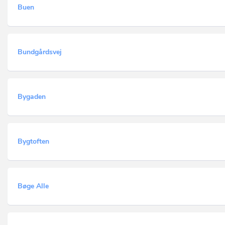
Buen
Bundgårdsvej
Bygaden
Bygtoften
Bøge Alle