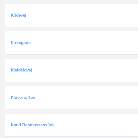
Kildevej
Kirkegade
Kjeldsigvej
Kløvertoften
Knud Rasmussens Vej