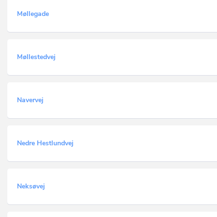
Møllegade
Møllestedvej
Navervej
Nedre Hestlundvej
Neksøvej