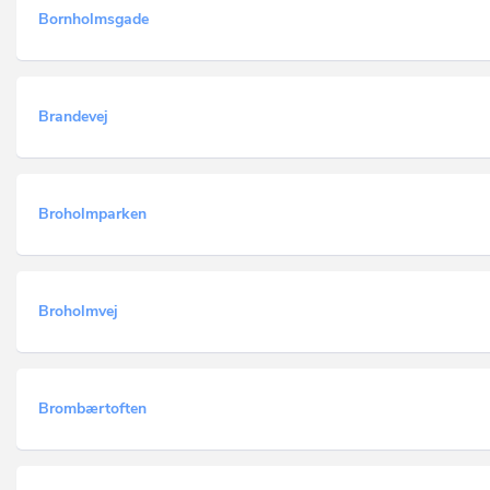
Bornholmsgade
Brandevej
Broholmparken
Broholmvej
Brombærtoften