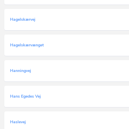
Hagelskærvej
Hagelskærvænget
Hanningvej
Hans Egedes Vej
Haslevej