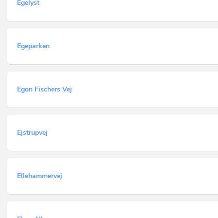
Egelyst
Egeparken
Egon Fischers Vej
Ejstrupvej
Ellehammervej