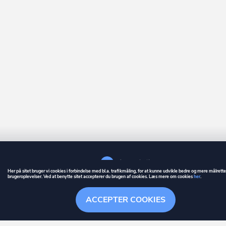
Her på sitet bruger vi cookies i forbindelse med bl.a. trafikmåling, for at kunne udvikle bedre og mere målrett
brugeroplevelser. Ved at benytte sitet accepterer du brugen af cookies. Læs mere om cookies
her
.
GUIDE
BETINGELSER
ACCEPTER COOKIES
ownr
er et registreret varemærke tilhørende ownr ApS – CVR nr.: 36 40 88 
Stationsparken 26. 2., 2600 Glostrup, info@ownr.dk
Overblik
Søgehistorik
Menu
Følg