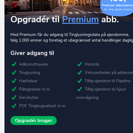
Premium abbonneme
kr. /md. ekskl. moms.
Opgradér til
Premium
abb.
Med Premium får du adgang til Tinglysningsdata på ejendomme,
følg 1.000 emner og foretag et ubegrænset antal handlinger daglig
Giver adgang til
Adkomsthavere
Historik
Tinglysning
Virksomheder på adresse
Hæftelser
Tilføj ejendom til Pipeline
Påtegnelser m.m.
Tilføj ejendom til Ajour
Servitutter
overvågning
PDF Tingbogsattest m.m.
Opgradér bruger