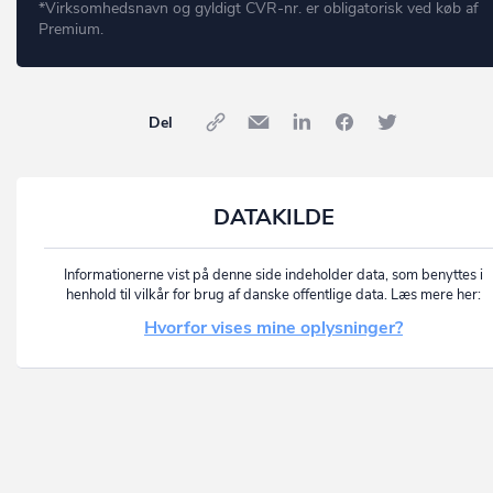
*Virksomhedsnavn og gyldigt CVR-nr. er obligatorisk ved køb af
Premium.
Del
DATAKILDE
Informationerne vist på denne side indeholder data, som benyttes i
henhold til vilkår for brug af danske offentlige data. Læs mere her:
Hvorfor vises mine oplysninger?