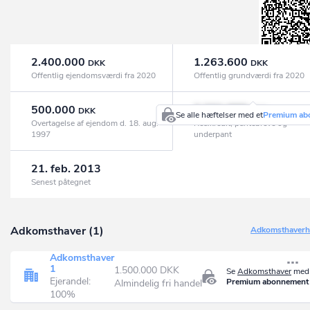
2.400.000
1.263.600
DKK
DKK
Offentlig ejendomsværdi fra 2020
Offentlig grundværdi fra 2020
500.000
2.221.000
DKK
DKK
Se alle hæftelser med et
Premium ab
Overtagelse af ejendom d. 18. aug.
Realkredit, pantebreve og
1997
underpant
21. feb. 2013
Senest påtegnet
Adkomsthaver (1)
Adkomsthaverhi
Adkomsthaver
1
1.500.000 DKK
Se
Adkomsthaver
med 
Ejerandel:
Premium abonnement
Almindelig fri handel
100%