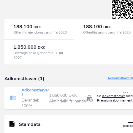
188.100
188.100
DKK
DKK
Offentlig ejendomsværdi fra 2020
Offentlig grundværdi fra 2020
1.850.000
DKK
Overtagelse af ejendom d. 1. jul.
2007
Adkomsthaver (1)
Adkomsthaverhi
Adkomsthaver
1
1.850.000 DKK
Se
Adkomsthaver
med 
Ejerandel:
Premium abonnement
Almindelig fri handel
100%
Stamdata