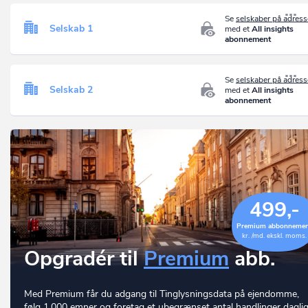
Se
selskaber på adres
Selskab 1
med et
All insights
abonnement
Se
selskaber på adres
Selskab 2
med et
All insights
abonnement
499,-
Premium abbonneme
kr. /md. ekskl. moms.
Opgradér til
Premium
abb.
Med Premium får du adgang til Tinglysningsdata på ejendomme,
følg 1.000 emner og foretag et ubegrænset antal handlinger daglig