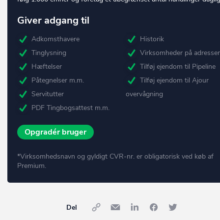
Giver adgang til
Adkomsthavere
Historik
Tinglysning
Virksomheder på adresse
Hæftelser
Tilføj ejendom til Pipeline
Påtegnelser m.m.
Tilføj ejendom til Ajour
Servitutter
overvågning
PDF Tingbogsattest m.m.
Opgradér bruger
*Virksomhedsnavn og gyldigt CVR-nr. er obligatorisk ved køb af
Premium.
Del