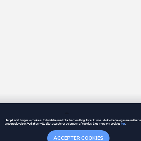
Her på sitet bruger vi cookies i forbindelse med bl.a. trafikmåling, for at kunne udvikle bedre og mere målrett
brugeroplevelser. Ved at benytte sitet accepterer du brugen af cookies. Læs mere om cookies
her
.
GUIDE
BETINGELSER
ACCEPTER COOKIES
ownr
er et registreret varemærke tilhørende ownr ApS – CVR nr.: 36 40 88 