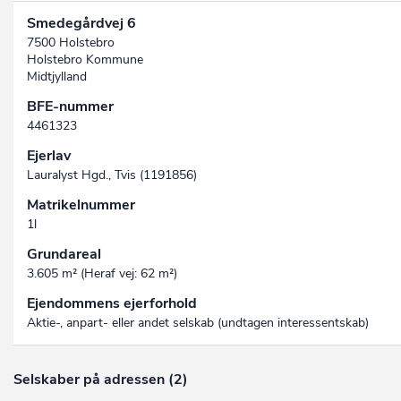
Smedegårdvej 6
7500 Holstebro
Holstebro Kommune
Midtjylland
BFE-nummer
4461323
Ejerlav
Lauralyst Hgd., Tvis (1191856)
Matrikelnummer
1l
Grundareal
3.605 m² (Heraf vej: 62 m²)
Ejendommens ejerforhold
Aktie-, anpart- eller andet selskab (undtagen interessent­skab)
Selskaber på adressen (2)