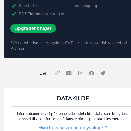
Servitutter
overvågning
PDF Tingbogsattest m.m.
Opgradér bruger
*Virksomhedsnavn og gyldigt CVR-nr. er obligatorisk ved køb af
Premium.
Del
DATAKILDE
Informationerne vist på denne side indeholder data, som benyttes i
henhold til vilkår for brug af danske offentlige data. Læs mere her:
Hvorfor vises mine oplysninger?