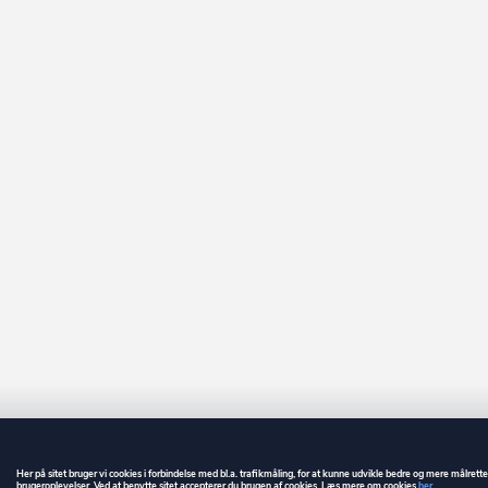
Her på sitet bruger vi cookies i forbindelse med bl.a. trafikmåling, for at kunne udvikle bedre og mere målrett
brugeroplevelser. Ved at benytte sitet accepterer du brugen af cookies. Læs mere om cookies
her
.