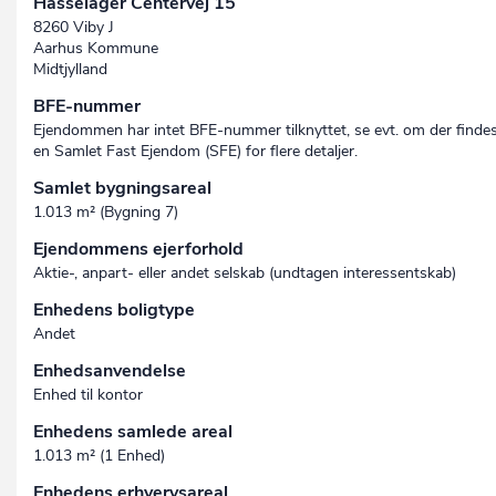
Hasselager Centervej 15
8260 Viby J
Aarhus Kommune
Midtjylland
BFE-nummer
Ejendommen har intet BFE-nummer tilknyttet, se evt. om der finde
en Samlet Fast Ejendom (SFE) for flere detaljer.
Samlet bygningsareal
1.013 m² (Bygning 7)
Ejendommens ejerforhold
Aktie-, anpart- eller andet selskab (undtagen interessent­skab)
Enhedens boligtype
Andet
Enhedsanvendelse
Enhed til kontor
Enhedens samlede areal
1.013 m² (1 Enhed)
Enhedens erhvervsareal