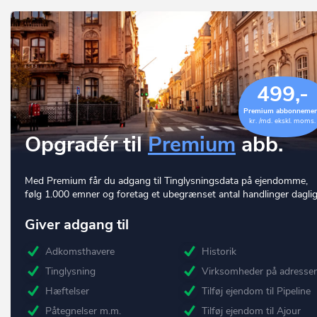
499,-
Premium abbonneme
kr. /md. ekskl. moms.
Opgradér til
Premium
abb.
Med Premium får du adgang til Tinglysningsdata på ejendomme,
følg 1.000 emner og foretag et ubegrænset antal handlinger daglig
Giver adgang til
Adkomsthavere
Historik
Tinglysning
Virksomheder på adresse
Hæftelser
Tilføj ejendom til Pipeline
Påtegnelser m.m.
Tilføj ejendom til Ajour