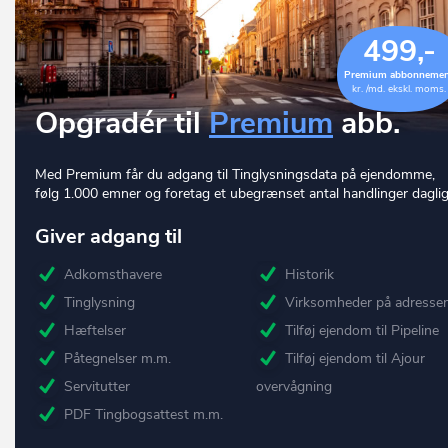
499,-
Premium abbonneme
kr. /md. ekskl. moms.
Opgradér til
Premium
abb.
Med Premium får du adgang til Tinglysningsdata på ejendomme,
følg 1.000 emner og foretag et ubegrænset antal handlinger daglig
Giver adgang til
Adkomsthavere
Historik
Tinglysning
Virksomheder på adresse
Hæftelser
Tilføj ejendom til Pipeline
Påtegnelser m.m.
Tilføj ejendom til Ajour
Servitutter
overvågning
PDF Tingbogsattest m.m.