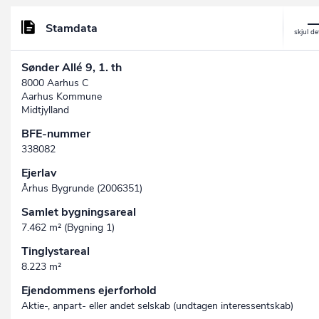
Stamdata
Sønder Allé 9, 1. th
8000 Aarhus C
Aarhus Kommune
Midtjylland
BFE-nummer
338082
Ejerlav
Århus Bygrunde (2006351)
Samlet bygningsareal
7.462 m² (Bygning 1)
Tinglystareal
8.223 m²
Ejendommens ejerforhold
Aktie-, anpart- eller andet selskab (undtagen interessent­skab)