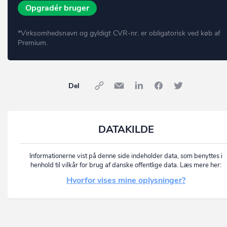
Opgradér bruger
*Virksomhedsnavn og gyldigt CVR-nr. er obligatorisk ved køb af
Premium.
Del
DATAKILDE
Informationerne vist på denne side indeholder data, som benyttes i
henhold til vilkår for brug af danske offentlige data. Læs mere her:
Hvorfor vises mine oplysninger?