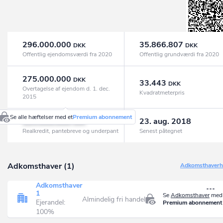
296.000.000
35.866.807
DKK
DKK
Offentlig ejendomsværdi fra 2020
Offentlig grundværdi fra 2020
275.000.000
DKK
33.443
DKK
Overtagelse af ejendom d. 1. dec.
Kvadratmeterpris
2015
Se alle hæftelser med et
Premium abonnement
125.000.000
23. aug. 2018
DKK
Realkredit, pantebreve og underpant
Senest påtegnet
Adkomsthaver (1)
Adkomsthaverhi
Adkomsthaver
1
Se
Adkomsthaver
med 
Almindelig fri handel
Ejerandel:
Premium abonnement
100%