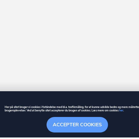
Her på sitet bruger vi cookies i forbindelse med bl.a. trafikmåling, for at kunne udvikle bedre og mere målrett
brugeroplevelser. Ved at benytte sitet accepterer du brugen af cookies. Læs mere om cookies
her
.
GUIDE
BETINGELSER
ACCEPTER COOKIES
ownr
er et registreret varemærke tilhørende ownr ApS – CVR nr.: 36 40 88 
Overblik
Søgehistorik
Menu
Følge
Stationsparken 26. 2., 2600 Glostrup, info@ownr.dk