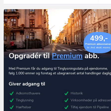
499,-
Premium abbonneme
kr. /md. ekskl. moms.
Opgradér til
Premium
abb.
Med Premium får du adgang til Tinglysningsdata på ejendomme,
følg 1.000 emner og foretag et ubegrænset antal handlinger daglig
Giver adgang til
Adkomsthavere
Historik
Tinglysning
Virksomheder på adresse
Hæftelser
Tilføj ejendom til Pipeline