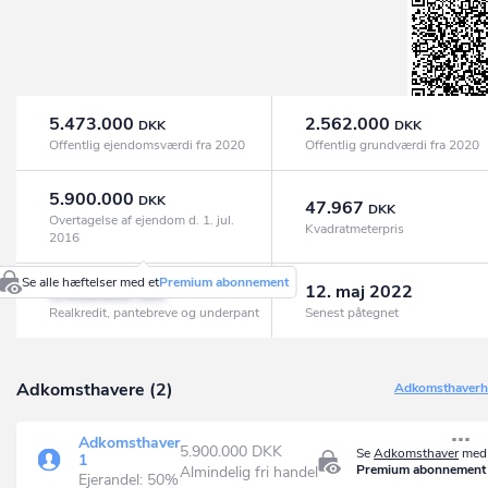
5.473.000
2.562.000
DKK
DKK
Offentlig ejendomsværdi fra 2020
Offentlig grundværdi fra 2020
5.900.000
DKK
47.967
DKK
Overtagelse af ejendom d. 1. jul.
Kvadratmeterpris
2016
Se alle hæftelser med et
Premium abonnement
3.438.600
12. maj 2022
DKK
Realkredit, pantebreve og underpant
Senest påtegnet
Adkomsthavere (2)
Adkomsthaverhi
Adkomsthaver
5.900.000 DKK
Se
Adkomsthaver
med 
1
Premium abonnement
Almindelig fri handel
Ejerandel: 50%