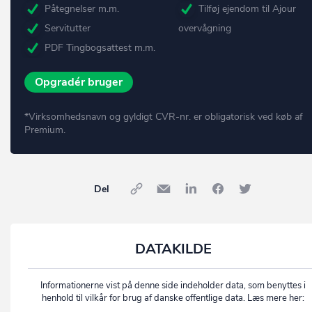
Påtegnelser m.m.
Tilføj ejendom til Ajour
Servitutter
overvågning
PDF Tingbogsattest m.m.
Opgradér bruger
*Virksomhedsnavn og gyldigt CVR-nr. er obligatorisk ved køb af
Premium.
Del
DATAKILDE
Informationerne vist på denne side indeholder data, som benyttes i
henhold til vilkår for brug af danske offentlige data. Læs mere her: