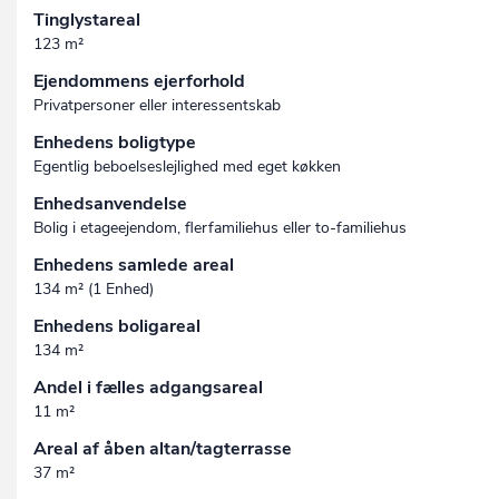
Tinglystareal
123 m²
Ejendommens ejerforhold
Privatpersoner eller interessentskab
Enhedens boligtype
Egentlig beboelseslejlighed med eget køkken
Enhedsanvendelse
Bolig i etageejendom, flerfamiliehus eller to-familiehus
Enhedens samlede areal
134 m² (1 Enhed)
Enhedens boligareal
134 m²
Andel i fælles adgangsareal
11 m²
Areal af åben altan/tagterrasse
37 m²