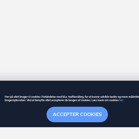
Her på sitet bruger vi cookies i forbindelse med bl.a. trafikmåling, for at kunne udvikle bedre og mere målrett
brugeroplevelser. Ved at benytte sitet accepterer du brugen af cookies. Læs mere om cookies
her
.
GUIDE
BETINGELSER
ACCEPTER COOKIES
ownr
er et registreret varemærke tilhørende ownr ApS – CVR nr.: 36 40 88 
Overblik
Søgehistorik
Menu
Følge
Stationsparken 26. 2., 2600 Glostrup, info@ownr.dk