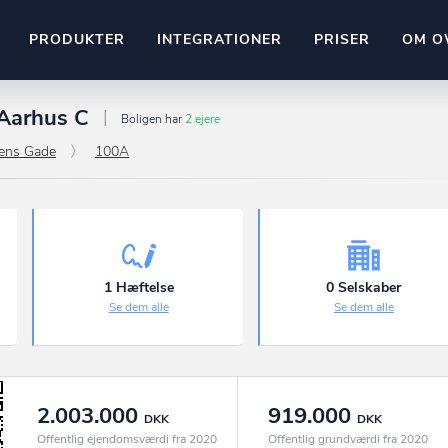
PRODUKTER
INTEGRATIONER
PRISER
OM O
 Aarhus C
Pipedrive
Boligen har
2 ejere
stem
Kommer snart
ens Gade
100A
ownr API
ompliant
Kun fantasien sætter grænsen
Mange flere på vej
Pipeline
Ajour
E-conomic
Ownr ajour goes supersonic
1 Hæftelse
0 Selskaber
Se dem alle
Se dem alle
ng
undeemner
2.003.000
919.000
DKK
DKK
Offentlig ejendomsværdi fra 2020
Offentlig grundværdi fra 2020