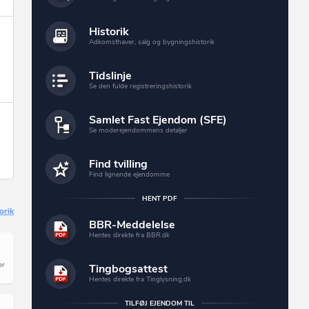
Historik
Adkomsthaver, salg og bygningshistorik
Tidslinje
Se den fulde registreringshistorik
Samlet Fast Ejendom (SFE)
Se moderejendommens detaljer
Find tvilling
Find lignende ejendomme
HENT PDF
orik
BBR-Meddelelse
Hentes direkte fra BBR.dk
Tingbogsattest
Hentes direkte fra Tinglysning.dk
TILFØJ EJENDOM TIL