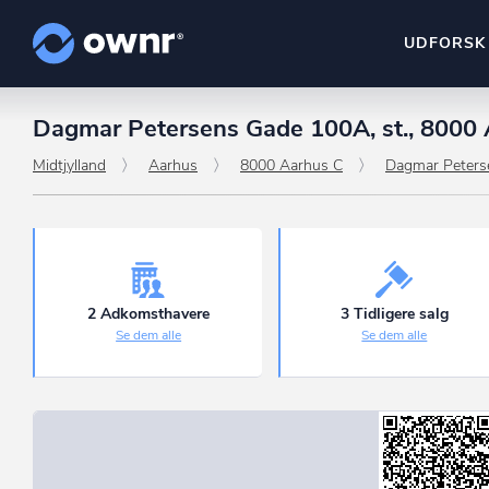
UDFORSK
Dagmar Petersens Gade 100A, st., 8000
ownr Insights
Kassevis af data sat i sy
Midtjylland
Aarhus
8000 Aarhus C
Dagmar Peters
ownr Ajour
Hold dig opdateret og c
ownr Pipeline
Sæt strøm til dit nysalg
2 Adkomsthavere
3 Tidligere salg
Se dem alle
Se dem alle
ownr Segmenteri
Identificer salgsklare k