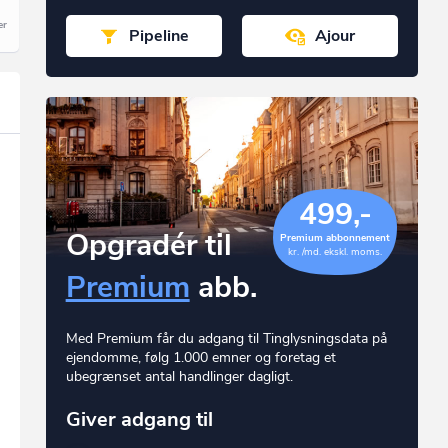
Pipeline
Ajour
499,-
Opgradér til
Premium abbonnement
kr. /md. ekskl. moms.
Premium
abb.
Med Premium får du adgang til Tinglysningsdata på
ejendomme, følg 1.000 emner og foretag et
ubegrænset antal handlinger dagligt.
Giver adgang til