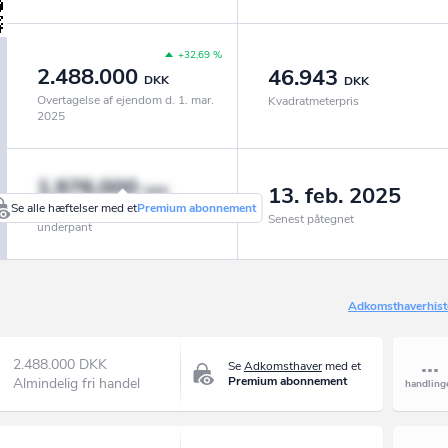
+32,69 %
2.488.000
46.943
DKK
DKK
Overtagelse af ejendom d. 1. mar.
Kvadratmeterpris
2025
1.976.000
13. feb. 2025
DKK
Se alle hæftelser med et
Premium abonnement
Realkredit, pantebreve og
Senest påtegnet
underpant
Adkomsthaverhist
2.488.000 DKK
Se
Adkomsthaver
med et
Premium abonnement
Almindelig fri handel