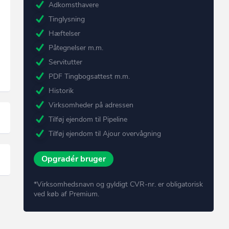
Adkomsthavere
Tinglysning
Hæftelser
Påtegnelser m.m.
Servitutter
PDF Tingbogsattest m.m.
Historik
Virksomheder på adressen
Tilføj ejendom til Pipeline
Tilføj ejendom til Ajour overvågning
Opgradér bruger
*Virksomhedsnavn og gyldigt CVR-nr. er obligatorisk
ved køb af Premium.