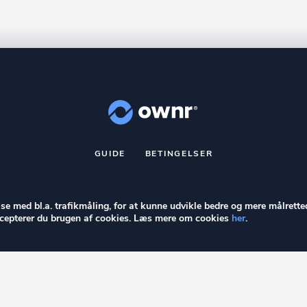
GUIDE
BETINGELSER
nr
er et registreret varemærke tilhørende ownr ApS – CVR nr.: 36 40 8
Stationsparken 26. 2., 2600 Glostrup, info@ownr.dk
else med bl.a. trafikmåling, for at kunne udvikle bedre og mere målrette
accepterer du brugen af cookies. Læs mere om cookies
her
.