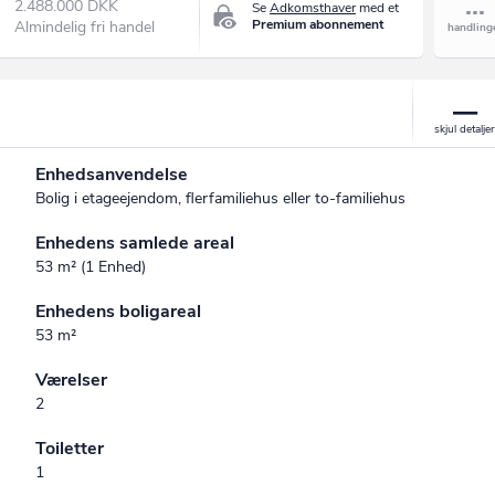
2.488.000 DKK
Se
Adkomsthaver
med et
Premium abonnement
Almindelig fri handel
Enhedsanvendelse
Bolig i etageejendom, flerfamiliehus eller to-familiehus
Enhedens samlede areal
53 m² (1 Enhed)
Enhedens boligareal
53 m²
Værelser
2
Toiletter
1