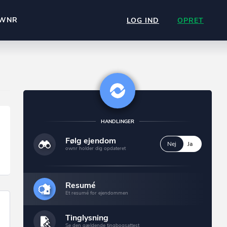
WNR
LOG IND
OPRET
HANDLINGER
Følg ejendom
Nej
Ja
ownr holder dig opdateret
Resumé
Et resumé for ejendommen
Tinglysning
Se den gældende tingbogsattest