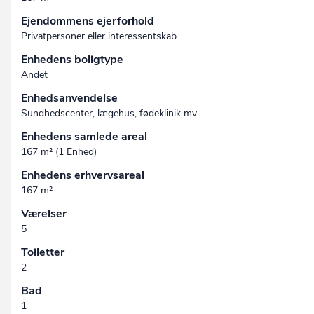
Ejendommens ejerforhold
Privatpersoner eller interessentskab
Enhedens boligtype
Andet
Enhedsanvendelse
Sundhedscenter, lægehus, fødeklinik mv.
Enhedens samlede areal
167 m² (1 Enhed)
Enhedens erhvervsareal
167 m²
Værelser
5
Toiletter
2
Bad
1