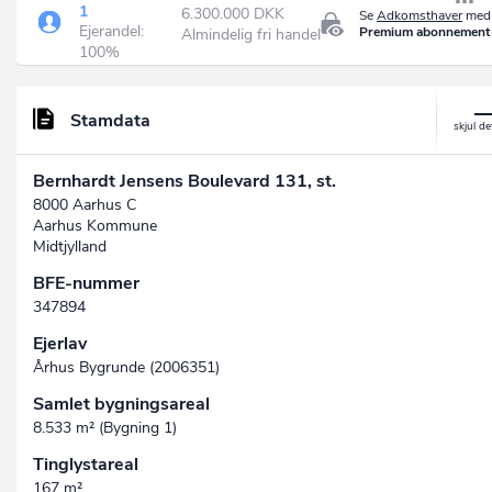
1
6.300.000 DKK
Se
Adkomsthaver
med 
Ejerandel:
Premium abonnement
Almindelig fri handel
100%
Stamdata
Bernhardt Jensens Boulevard 131, st.
8000 Aarhus C
Aarhus Kommune
Midtjylland
BFE-nummer
347894
Ejerlav
Århus Bygrunde (2006351)
Samlet bygningsareal
8.533 m² (Bygning 1)
Tinglystareal
167 m²