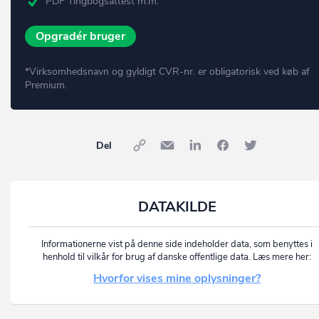
PDF Tingbogsattest m.m.
Opgradér bruger
*Virksomhedsnavn og gyldigt CVR-nr. er obligatorisk ved køb af
Premium.
Del
DATAKILDE
Informationerne vist på denne side indeholder data, som benyttes i
henhold til vilkår for brug af danske offentlige data. Læs mere her:
Hvorfor vises mine oplysninger?