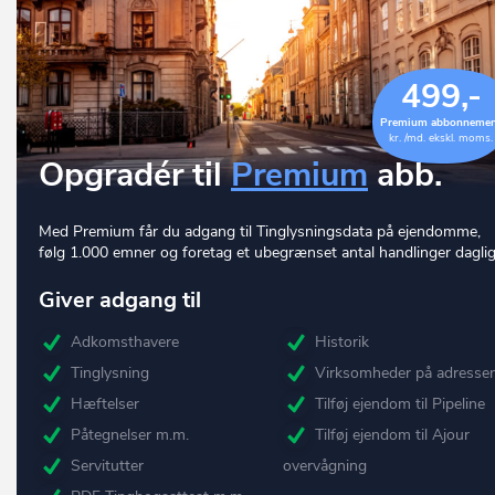
499,-
Premium abbonneme
kr. /md. ekskl. moms.
Opgradér til
Premium
abb.
Med Premium får du adgang til Tinglysningsdata på ejendomme,
følg 1.000 emner og foretag et ubegrænset antal handlinger daglig
Giver adgang til
Adkomsthavere
Historik
Tinglysning
Virksomheder på adresse
Hæftelser
Tilføj ejendom til Pipeline
Påtegnelser m.m.
Tilføj ejendom til Ajour
Servitutter
overvågning