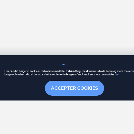
Her på sitet bruger vi cookies i forbindelse med bl.a. trafikmåling, for at kunne udvikle bedre og mere målrett
brugeroplevelser. Ved at benytte sitet accepterer du brugen af cookies. Læs mere om cookies
her
.
GUIDE
BETINGELSER
ACCEPTER COOKIES
ownr
er et registreret varemærke tilhørende ownr ApS – CVR nr.: 36 40 88 
Overblik
Søgehistorik
Menu
Følge
Stationsparken 26. 2., 2600 Glostrup, info@ownr.dk