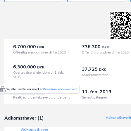
6.700.000
736.300
DKK
DKK
Offentlig ejendomsværdi fra 2020
Offentlig grundværdi fra 2020
6.300.000
DKK
37.725
DKK
Overtagelse af ejendom d. 1. feb.
Kvadratmeterpris
2019
Se alle hæftelser med et
Premium abonnement
2.795.000
11. feb. 2019
DKK
Realkredit, pantebreve og underpant
Senest påtegnet
Adkomsthaver (1)
Adkomsthaverhi
Adkomsthaver