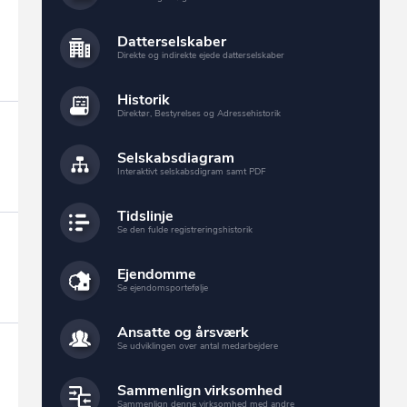
Datterselskaber
Direkte og indirekte ejede datterselskaber
Historik
Direktør, Bestyrelses og Adressehistorik
Selskabsdiagram
Interaktivt selskabsdigram samt PDF
Tidslinje
Se den fulde registreringshistorik
Ejendomme
Se ejendomsportefølje
Ansatte og årsværk
Se udviklingen over antal medarbejdere
Sammenlign virksomhed
Sammenlign denne virksomhed med andre