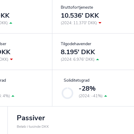
Bruttofortjeneste
DKK
10.536' DKK
 DKK)
(2024: 11.370' DKK)
lser
Tilgodehavender
 DKK
8.195' DKK
 DKK)
(2024: 6.976' DKK)
rad
Soliditetsgrad
%
-28%
4: 4%)
(2024: -41%)
Passiver
Beløb i tusinde DKK