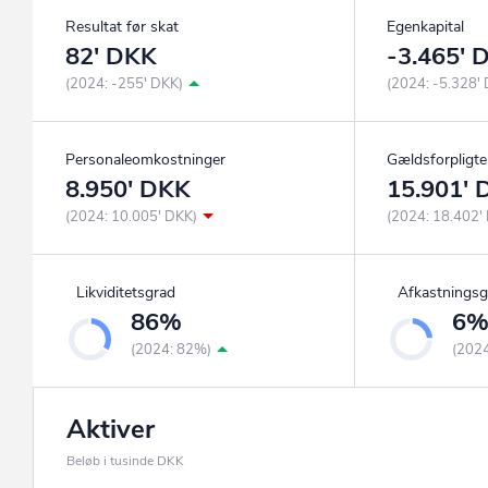
Resultat før skat
Egenkapital
82' DKK
-3.465' 
(2024: -255' DKK)
(2024: -5.328'
Personaleomkostninger
Gældsforpligte
8.950' DKK
15.901'
(2024: 10.005' DKK)
(2024: 18.402'
Likviditetsgrad
Afkastningsg
86%
6
(2024: 82%)
(202
Aktiver
Beløb i tusinde DKK