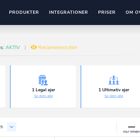
PRODUKTER
INTEGRATIONER
PRISER
OM O
Pipedrive
stem
Kommer snart
us:
AKTIV
Reklamebeskyttet
ownr API
ompliant
Kun fantasien sætter grænsen
Mange flere på vej
Pipeline
Ajour
E-conomic
Ownr ajour goes supersonic
1 Legal ejer
1 Ultimativ ejer
Se dem alle
Se dem alle
ng
undeemner
25