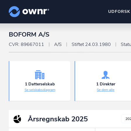
UDFORSK
BOFORM A/S
ownr Insights
Kassevis af data sat i sy
CVR: 89667011
A/S
Stiftet 24.03.1980
Stat
ownr Ajour
Hold dig opdateret og c
ownr Pipeline
Sæt strøm til dit nysalg
1 Datterselskab
1 Direktør
Se selskabsdiagram
Se dem alle
ownr Segmenteri
Identificer salgsklare k
Årsregnskab
2025
20