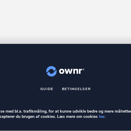
GUIDE
BETINGELSER
nr
er et registreret varemærke tilhørende ownr ApS – CVR nr.: 36 40 8
Stationsparken 26. 2., 2600 Glostrup, info@ownr.dk
else med bl.a. trafikmåling, for at kunne udvikle bedre og mere målrette
accepterer du brugen af cookies. Læs mere om cookies
her
.