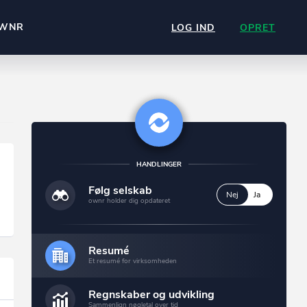
WNR
LOG IND
OPRET
HANDLINGER
Følg selskab
Nej
Ja
ownr holder dig opdateret
Resumé
Et resumé for virksomheden
Regnskaber og udvikling
Sammenlign nøgletal over tid