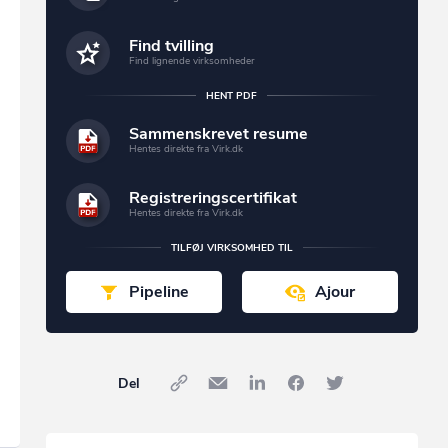
Find tvilling
Find lignende virksomheder
HENT PDF
Sammenskrevet resume
Hentes direkte fra Virk.dk
Registreringscertifikat
Hentes direkte fra Virk.dk
TILFØJ VIRKSOMHED TIL
Pipeline
Ajour
Del