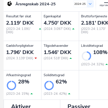
Årsregnskab
2024-25
2024-25
Resultat før skat
Egenkapital
Bruttofortjeneste
2.119' DKK
4.750' DKK
2.181' DK
(2023-24: 1.091'
(2024: 3.097' DKK)
(2023-24: 1.170'
DKK)
DKK)
Gældsforpligtelser
Tilgodehavender
Likviditetsgrad
1.796' DKK
1.546' DKK
108%
(2024: 3.139' DKK)
(2024: 518' DKK)
(2023-24: 32%)
Afkastningsgrad
Soliditetsgrad
28%
62%
(2023-24: 15%)
(2023-24: 42%)
Aktiver
Passiver