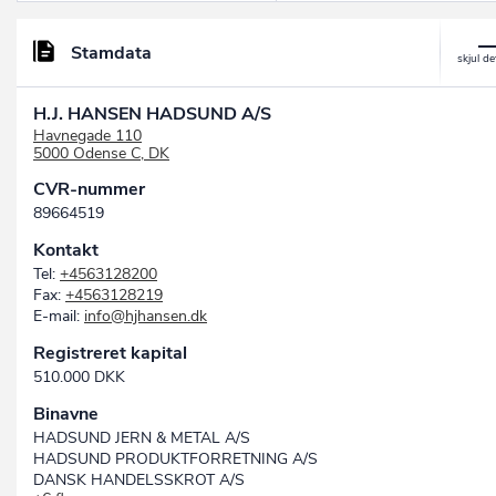
Stamdata
H.J. HANSEN HADSUND A/S
Havnegade 110
5000 Odense C, DK
CVR-nummer
89664519
Kontakt
Tel:
+4563128200
Fax:
+4563128219
E-mail:
info@hjhansen.dk
Registreret kapital
510.000 DKK
Binavne
HADSUND JERN & METAL A/S
HADSUND PRODUKTFORRETNING A/S
DANSK HANDELSSKROT A/S