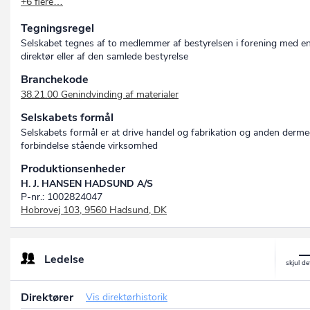
+6 flere…
BILFRAGMENTERING A/S
DANSK GENVINDINGSINDUSTRI A/S
Tegningsregel
DANSK MILJØ A/S
DANISH RECYCLING COMPANY LTD. A/S
Selskabet tegnes af to medlemmer af bestyrelsen i forening med e
DANISH RECYCLING INDUSTRY LTD. A/S
direktør eller af den samlede bestyrelse
DANISH ENVIRONMENTAL COMPANY A/S
Branchekode
38.21.00 Genindvinding af materialer
Selskabets formål
Selskabets formål er at drive handel og fabrikation og anden derme
forbindelse stående virksomhed
Produktionsenheder
H. J. HANSEN HADSUND A/S
P-nr.: 1002824047
Hobrovej 103, 9560 Hadsund, DK
Ledelse
Direktører
Vis direktørhistorik