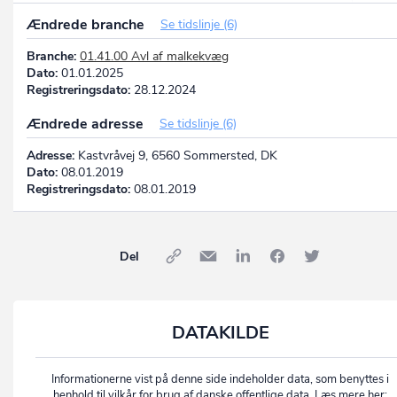
Ændrede branche
Se tidslinje (6)
Branche:
01.41.00 Avl af malkekvæg
Dato:
01.01.2025
Registreringsdato:
28.12.2024
Ændrede adresse
Se tidslinje (6)
Adresse:
Kastvråvej 9, 6560 Sommersted, DK
Dato:
08.01.2019
Registreringsdato:
08.01.2019
Del
DATAKILDE
Informationerne vist på denne side indeholder data, som benyttes i
henhold til vilkår for brug af danske offentlige data. Læs mere her: