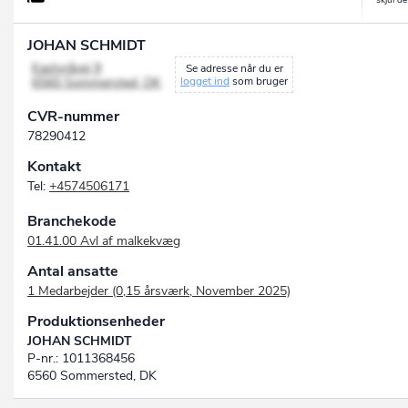
JOHAN SCHMIDT
Kastvråvej 9
Se adresse når du er
6560 Sommersted, DK
logget ind
som bruger
CVR-nummer
78290412
Kontakt
Tel:
+4574506171
Branchekode
01.41.00 Avl af malkekvæg
Antal ansatte
1 Medarbejder (0,15 årsværk, November 2025)
Produktionsenheder
JOHAN SCHMIDT
P-nr.: 1011368456
6560 Sommersted, DK