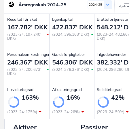
Årsregnskab
2024-25
2024-25
Resultat før skat
Egenkapital
Bruttofortjeneste
167.782' DKK
422.837' DKK
548.212' 
(2023-24: 197.240'
(2024: 395.168' DKK)
(2023-24: 482.667
DKK)
DKK)
Personaleomkostninger
Gældsforpligtelser
Tilgodehavender
246.367' DKK
546.306' DKK
382.332' 
(2023-24: 200.673'
(2024: 376.376' DKK)
(2024: 296.280' D
DKK)
Likviditetsgrad
Afkastningsgrad
Soliditetsgrad
163%
16%
42%
(2023-24: 175%)
(2023-24: 26%)
(2023-24: 50%)
Aktiver
Passiver