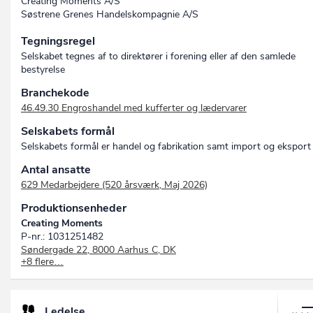
Creating Moments A/S
Søstrene Grenes Handelskompagnie A/S
Tegningsregel
Selskabet tegnes af to direktører i forening eller af den samlede
bestyrelse
Branchekode
46.49.30 Engroshandel med kufferter og lædervarer
Selskabets formål
Selskabets formål er handel og fabrikation samt import og eksport
Antal ansatte
629 Medarbejdere (520 årsværk, Maj 2026)
Produktionsenheder
Creating Moments
P-nr.: 1031251482
Søndergade 22, 8000 Aarhus C, DK
+8 flere…
Jernaldervej 280
P-nr.: 1027895375
Jernaldervej 280, 8210 Aarhus V, DK
Søstrene Grene
Ledelse