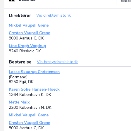
P-nr.: 1030132757
Finlandsgade 17, 8200 Aarhus N, DK
Søstrene Grenes Import A/S
Direktører
Vis direktørhistorik
P-nr.: 1022238236
Åboulevarden 21, 8000 Aarhus C, DK
Mikkel Vaupell Grene
Logistikparken
Cresten Vaupell Grene
P-nr.: 1022948314
8000 Aarhus C, DK
Logistikparken 2, 8220 Brabrand, DK
SØSTRENE GRENE
Line Krogh Vogdrup
8240 Risskov, DK
P-nr.: 1026602404
M.P. Bruuns Gade 25, 8000 Aarhus C, DK
Bestyrelse
Vis bestyrelseshistorik
Søstrene Grene økonomimarked
P-nr.: 1026602439
Lasse Skaarup Christensen
Søndergade 11, 8000 Aarhus C, DK
(Formand)
Fiskergade 73
8250 Egå, DK
P-nr.: 1031920678
Karen Sofie Hansen-Hoeck
Fiskergade 73, 8000 Aarhus C, DK
1364 København K, DK
Rosbjergvej
P-nr.: 1032086515
Mette Maix
Rosbjergvej 4, 8220 Brabrand, DK
2200 København N, DK
Mikkel Vaupell Grene
Cresten Vaupell Grene
8000 Aarhus C, DK