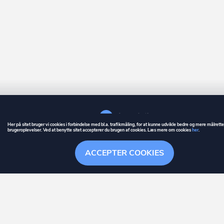
Her på sitet bruger vi cookies i forbindelse med bl.a. trafikmåling, for at kunne udvikle bedre og mere målrett
brugeroplevelser. Ved at benytte sitet accepterer du brugen af cookies. Læs mere om cookies
her
.
GUIDE
BETINGELSER
ACCEPTER COOKIES
ownr
er et registreret varemærke tilhørende ownr ApS – CVR nr.: 36 40 88 
Stationsparken 26. 2., 2600 Glostrup, info@ownr.dk
Overblik
Søgehistorik
Menu
Følg
HANDLINGER