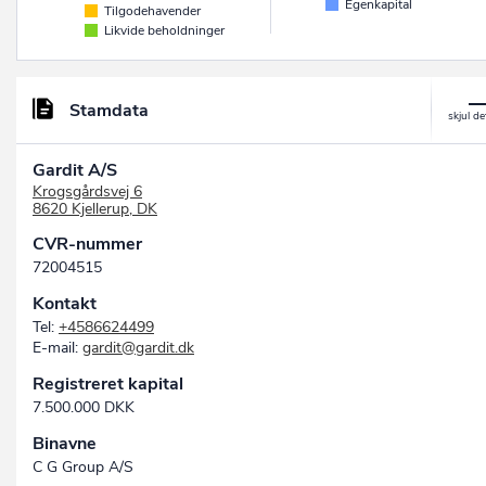
Egenkapital
Tilgodehavender
Likvide beholdninger
Stamdata
Gardit A/S
Krogsgårdsvej 6
8620 Kjellerup, DK
CVR-nummer
72004515
Kontakt
Tel:
+4586624499
E-mail:
gardit@gardit.dk
Registreret kapital
7.500.000 DKK
Binavne
C G Group A/S