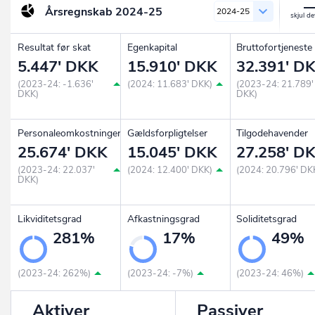
Årsregnskab
2024-25
2024-25
Resultat før skat
Egenkapital
Bruttofortjeneste
5.447' DKK
15.910' DKK
32.391' D
(2023-24: -1.636'
(2024: 11.683' DKK)
(2023-24: 21.789'
DKK)
DKK)
Personaleomkostninger
Gældsforpligtelser
Tilgodehavender
25.674' DKK
15.045' DKK
27.258' D
(2023-24: 22.037'
(2024: 12.400' DKK)
(2024: 20.796' DK
DKK)
Likviditetsgrad
Afkastningsgrad
Soliditetsgrad
281%
17%
49%
(2023-24: 262%)
(2023-24: -7%)
(2023-24: 46%)
Aktiver
Passiver