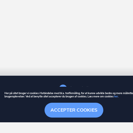
Her på sitet bruger vi cookies i forbindelse med bl.a. trafikmåling, for at kunne udvikle bedre og mere målrett
brugeroplevelser. Ved at benytte sitet accepterer du brugen af cookies. Læs mere om cookies
her
.
GUIDE
BETINGELSER
ACCEPTER COOKIES
ownr
er et registreret varemærke tilhørende ownr ApS – CVR nr.: 36 40 88 
Stationsparken 26. 2., 2600 Glostrup, info@ownr.dk
Overblik
Søgehistorik
Menu
Følg