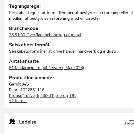
Tegningsregel
Selskabet tegnes af to medlemmer af bestyrelsen i forening eller af
medlem af bestyrelsen i forening med en direktør
Branchekode
25.51.00 Overfladebehandling af metal
Selskabets formål
Selskabets formål er at drive handel, håndværk og industri.
Antal ansatte
51 Medarbejdere (44 årsværk, Maj 2026)
Produktionsenheder
Gardit A/S
P-nr.: 1022851116
Krogsgårdsvej 6, 8620 Kjellerup, DK
+1 flere…
C G Group A/S
P-nr.: 1021332387
Krogsgårdsvej 6, 8620 Kjellerup, DK
Ledelse