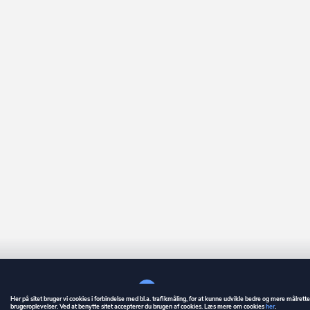
Her på sitet bruger vi cookies i forbindelse med bl.a. trafikmåling, for at kunne udvikle bedre og mere målrett
brugeroplevelser. Ved at benytte sitet accepterer du brugen af cookies. Læs mere om cookies
her
.