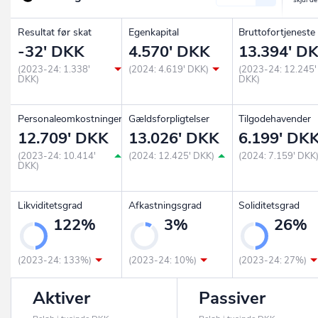
Resultat før skat
Egenkapital
Bruttofortjeneste
-32' DKK
4.570' DKK
13.394' D
(2023-24: 1.338'
(2024: 4.619' DKK)
(2023-24: 12.245'
DKK)
DKK)
Personaleomkostninger
Gældsforpligtelser
Tilgodehavender
12.709' DKK
13.026' DKK
6.199' DK
(2023-24: 10.414'
(2024: 12.425' DKK)
(2024: 7.159' DKK
DKK)
Likviditetsgrad
Afkastningsgrad
Soliditetsgrad
122%
3%
26%
(2023-24: 133%)
(2023-24: 10%)
(2023-24: 27%)
Aktiver
Passiver