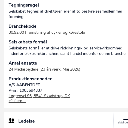
Tegningsregel
Selskabet tegnes af direktøren eller af to bestyrelsesmedlemmer i
forening.
Branchekode
30.92.00 Fremstilling af cykler og kørestole
Selskabets formål
Selskabets formål er at drive rådgivnings- og servicevirksomhed
indenfor elektronikbranchen, samt handel indenfor denne branche.
Antal ansatte
24 Medarbejdere (23 årsværk, Maj 2026)
Produktionsenheder
A/S AABENTOFT
P-nr.: 1003594337
Løgtenvej 93, 8541 Skødstrup, DK
+1 flere…
A/S Aabentoft - Værksted Vest
P-nr.: 1031005465
Holmagervej 1B, 8543 Hornslet, DK
Ledelse