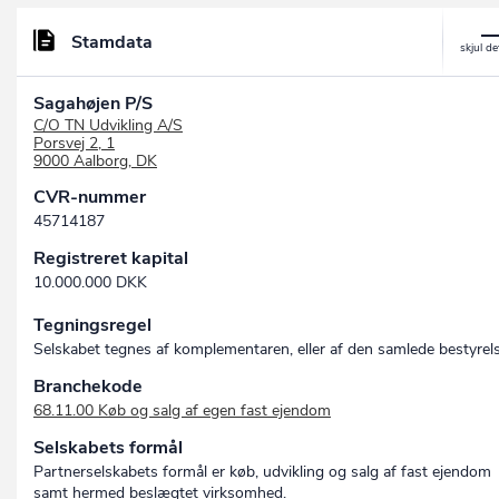
Stamdata
Sagahøjen P/S
C/O TN Udvikling A/S
Porsvej 2, 1
9000 Aalborg, DK
CVR-nummer
45714187
Registreret kapital
10.000.000 DKK
Tegningsregel
Selskabet tegnes af komplementaren, eller af den samlede bestyrels
Branchekode
68.11.00 Køb og salg af egen fast ejendom
Selskabets formål
Partnerselskabets formål er køb, udvikling og salg af fast ejendom
samt hermed beslægtet virksomhed.