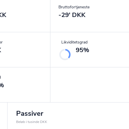
Bruttofortjeneste
KK
-29' DKK
er
Likviditetsgrad
K
95%
d
%
Passiver
Beløb i tusinde DKK