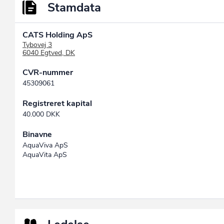
Stamdata
CATS Holding ApS
Tybovej 3
6040 Egtved, DK
CVR-nummer
45309061
Registreret kapital
40.000 DKK
Binavne
AquaViva ApS
AquaVita ApS