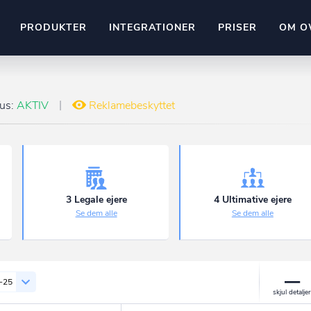
PRODUKTER
INTEGRATIONER
PRISER
OM O
Pipedrive
stem
Kommer snart
tus:
AKTIV
Reklamebeskyttet
ownr API
ompliant
Kun fantasien sætter grænsen
Mange flere på vej
Pipeline
Ajour
E-conomic
Ownr ajour goes supersonic
3 Legale ejere
4 Ultimative ejere
Se dem alle
Se dem alle
ng
undeemner
-25