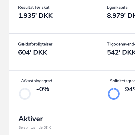
Resultat før skat
Egenkapital
1.935' DKK
8.979' D
Gældsforpligtelser
Tilgodehavend
604' DKK
542' DK
Afkastningsgrad
Soliditetsgra
-0%
94
Aktiver
Beløb i tusinde DKK