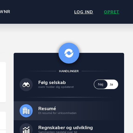
WNR
LOG IND
OPRET
HANDLINGER
Følg selskab
Nej
Ja
ownr holder dig opdateret
Resumé
Et resumé for virksomheden
Regnskaber og udvikling
Sammenlign nøgletal over tid