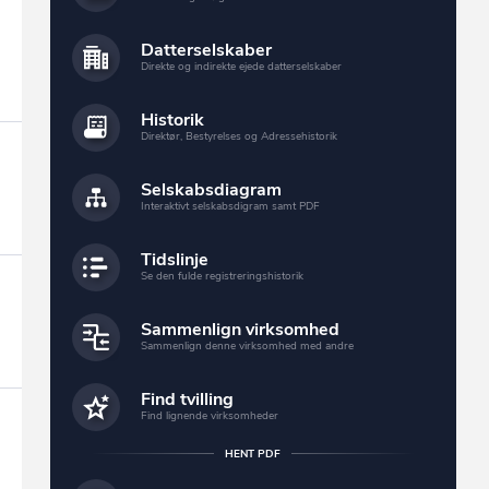
Datterselskaber
Direkte og indirekte ejede datterselskaber
Historik
Direktør, Bestyrelses og Adressehistorik
Selskabsdiagram
Interaktivt selskabsdigram samt PDF
Tidslinje
Se den fulde registreringshistorik
Sammenlign virksomhed
Sammenlign denne virksomhed med andre
Find tvilling
Find lignende virksomheder
HENT PDF