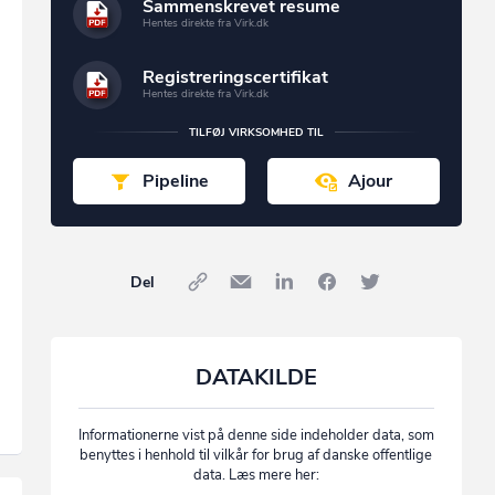
Sammenskrevet resume
Hentes direkte fra Virk.dk
Registreringscertifikat
Hentes direkte fra Virk.dk
TILFØJ VIRKSOMHED TIL
Pipeline
Ajour
Del
DATAKILDE
Informationerne vist på denne side indeholder data, som
benyttes i henhold til vilkår for brug af danske offentlige
data. Læs mere her: