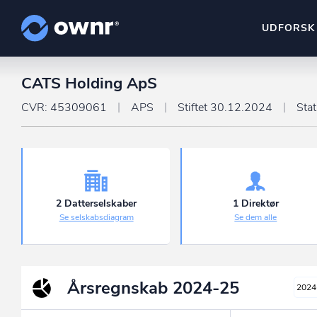
UDFORSK
CATS Holding ApS
ownr Insights
Kassevis af data sat i sy
CVR: 45309061
APS
Stiftet 30.12.2024
Sta
ownr Ajour
Hold dig opdateret og c
ownr Pipeline
Sæt strøm til dit nysalg
2 Datterselskaber
1 Direktør
Se selskabsdiagram
Se dem alle
ownr Segmenteri
Identificer salgsklare k
Årsregnskab
2024-25
2024