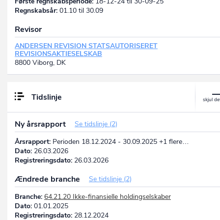
Første regnskabsperiode:
18-12-24 til 30-09-25
Regnskabsår:
01.10 til 30.09
Revisor
ANDERSEN REVISION STATSAUTORISERET
REVISIONSAKTIESELSKAB
8800 Viborg, DK
Tidslinje
Ny årsrapport
Se tidslinje (2)
Årsrapport:
Perioden 18.12.2024 - 30.09.2025 +1 flere…
Dato:
26.03.2026
Registreringsdato:
26.03.2026
Ændrede branche
Se tidslinje (2)
Branche:
64.21.20 Ikke-finansielle holdingselskaber
Dato:
01.01.2025
Registreringsdato:
28.12.2024