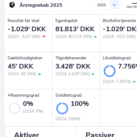
Årsregnskab
2025
2025
Resultat før skat
Egenkapital
Bruttofortjeneste
-1.029' DKK
81.813' DKK
-1.029' D
(2024: -523' DKK)
(2024: 40.174' DKK)
(2024: -523' DKK)
Gældsforpligtelser
Tilgodehavender
Likviditetsgrad
45' DKK
3.428' DKK
7.75
(2024: 26' DKK)
(2024: 1.628' DKK)
(2024: 7.391%)
Afkastningsgrad
Soliditetsgrad
0%
100%
(2024: 0%)
(2024: 100%)
Aktiver
Passiver